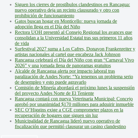
Siguen los cierres de prostíbulos clandestinos en Rancagua:
nuevo operativo deja un recinto clausurado y otro con
prohibición de funcionamiento
Gatos buscan hogar en Monticello: nueva jornada de
adopción llega en el Día del Niño
Rectora UOH presentó al Consejo Regional los avances que
consolidan a la Universidad Estatal tras sus primeros 11 años
de vida
Surfestival 2027 suma a Los Cafres, Donavon Frankenreiter y
artistas nacionales al cartel que encabeza Jack Johnson
Rancagua celebrará el Día del Niño con gran “Carnaval Vivo
2026” y una jornada llena de panoramas gratuitos
Alcalde de Rancagua alerta por impacto laboral tras
paralización de Andes Norte: “Ya tenemos un problema serio
de desempleo y esto puede agravarlo
Comisión de Minería abordará el próximo lunes la suspensión
del proyecto Andes Norte de El Teniente
Rancagua contará con nueva Veterinaria Municipal: Concejo
aprobó por unanimidad $170 millones para adquirir inmueble
SEC O’Higgins exige a CGE comprometer plazos en la
recuperación de hogares que siguen sin luz
Municipalidad de Rancagua lideró nuevo operativo de
fiscalización que permitió clausurar un casino clandestino