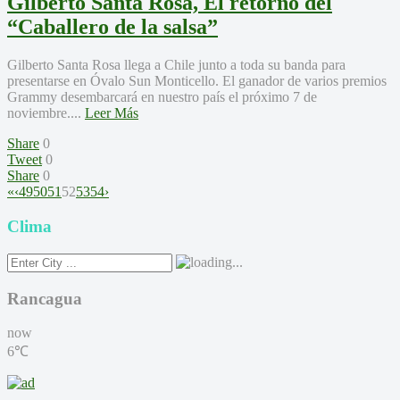
Gilberto Santa Rosa, El retorno del
“Caballero de la salsa”
Gilberto Santa Rosa llega a Chile junto a toda su banda para
presentarse en Óvalo Sun Monticello. El ganador de varios premios
Grammy desembarcará en nuestro país el próximo 7 de
noviembre....
Leer Más
Share
0
Tweet
0
Share
0
«
‹
49
50
51
52
53
54
›
Clima
Rancagua
now
6℃