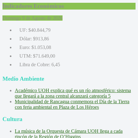
Indicadores Económicos
Domingo 9 de Agosto de 2026
UF:
$40.844,79
Dólar:
$913,86
Euro:
$1.053,08
UTM:
$71.649,00
Libra de Cobre:
6,45
Medio Ambiente
Académico UOH explica qué es un río atmosférico: sistema
que llegará a la zona central alcanzará categoría 5
Municipalidad de Rancagua conmemora el Día de la Tierra
con feria ambiental en Plaza de Los Héroes
Cultura
La música de la Orquesta de Cámara UOH llega a cada
rincón de la Región de O’Higgins