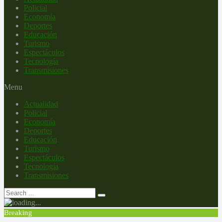
Policial
Economía
Deportes
Educación
Turismo
Espectáculos
Tecnología
Transmisiones
Menu
Actualidad
Policial
Economía
Deportes
Educación
Turismo
Espectáculos
Tecnología
Transmisiones
Breaking