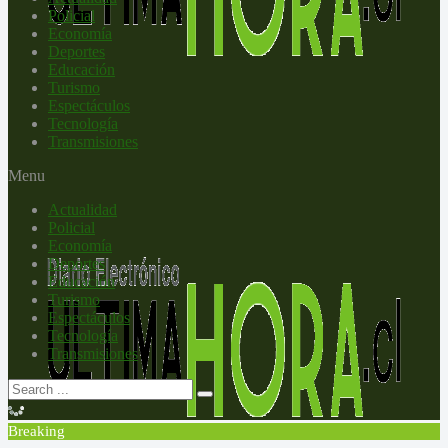
Policial
Economía
Deportes
Educación
Turismo
Espectáculos
Tecnología
Transmisiones
Menu
Actualidad
Policial
Economía
Deportes
Educación
Turismo
Espectáculos
Tecnología
Transmisiones
Breaking