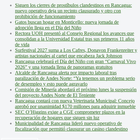
Siguen los cierres de prostíbulos clandestinos en Rancagua:
nuevo operativo deja un recinto clausurado y otro con
prohibición de funcionamiento
Gatos buscan hogar en Monticello: nueva jornada de
adopción llega en el Día del Niño
Rectora UOH presentó al Consejo Regional los avances que
consolidan a la Universidad Estatal tras sus primeros 11 años
de vida
Surfestival 2027 suma a Los Cafres, Donavon Frankenreiter y
artistas nacionales al cartel que encabeza Jack Johnson
Rancagua celebrará el Día del Niño con gran “Carnaval Vivo
2026” y una jornada llena de panoramas gratuitos
Alcalde de Rancagua alerta por impacto laboral tras
paralización de Andes Norte: “Ya tenemos un problema serio
de desempleo y esto puede agravarlo
Comisión de Minería abordará el próximo lunes la suspensión
del proyecto Andes Norte de El Teniente
Rancagua contará con nueva Veterinaria Municipal: Concejo
aprobó por unanimidad $170 millones para adquirir inmueble
SEC O’Higgins exige a CGE comprometer plazos en la
recuperación de hogares que siguen sin luz
Municipalidad de Rancagua lideró nuevo operativo de
fiscalización que permitió clausurar un casino clandestino