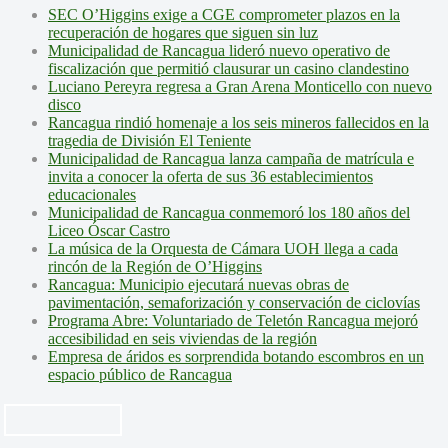
SEC O’Higgins exige a CGE comprometer plazos en la
recuperación de hogares que siguen sin luz
Municipalidad de Rancagua lideró nuevo operativo de
fiscalización que permitió clausurar un casino clandestino
Luciano Pereyra regresa a Gran Arena Monticello con nuevo
disco
Rancagua rindió homenaje a los seis mineros fallecidos en la
tragedia de División El Teniente
Municipalidad de Rancagua lanza campaña de matrícula e
invita a conocer la oferta de sus 36 establecimientos
educacionales
Municipalidad de Rancagua conmemoró los 180 años del
Liceo Óscar Castro
La música de la Orquesta de Cámara UOH llega a cada
rincón de la Región de O’Higgins
Rancagua: Municipio ejecutará nuevas obras de
pavimentación, semaforización y conservación de ciclovías
Programa Abre: Voluntariado de Teletón Rancagua mejoró
accesibilidad en seis viviendas de la región
Empresa de áridos es sorprendida botando escombros en un
espacio público de Rancagua