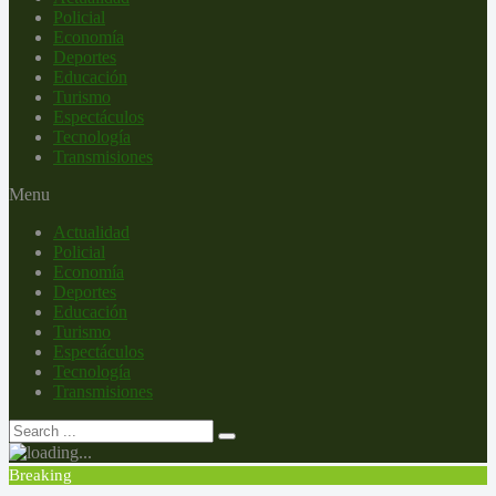
Policial
Economía
Deportes
Educación
Turismo
Espectáculos
Tecnología
Transmisiones
Menu
Actualidad
Policial
Economía
Deportes
Educación
Turismo
Espectáculos
Tecnología
Transmisiones
Breaking