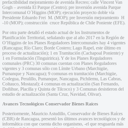
prefactibilidad mejoramiento de avenida Recreo; calle Vincent Van
Gogh – avenida El Parque (Centro); pre inversión avenida Parque
Intercomunal O´Higgins (MOP); ejecución proyecto doble vía
Presidente Eduardo Frei M. (MOP); pre Inversión mejoramiento H
-10 (MOP); construcción cruce República de Chile Poniente (EFE).
Por otra parte detalló el estado actual de los Instrumentos de
Planificación Territorial, señalando que al año 2017 en la Región de
O’Higgins de los Planes Reguladores Intercomunales hay 4 vigentes
(Rancagua; Río Claro; Borde Costero; Lago Rapel, este último en
proceso de actualización); 1 en Tramitación (Cachapoal Poniente) y
1 en Formulación (Tinguiririca). Y de los Planes Reguladores
comunales (PRC) 30 comunas cuentan con Planes Reguladores
vigentes y 3 comunas sólo con Límite Urbano (Marchigüe,
Pumanque y Nancagua); 9 comunas en tramitación (Marchigüe,
Codegua, Peralillo, Pumanque, Nancagua, Pichilemu, Las Cabras,
Coltauco, Mostazal); 4 comunas en actualización (San Fernando,
Doñihue, Placilla y Quinta de Tilcoco) y 3 Comunas desistieron del
estudio de actualización (Santa Cruz, Navidad, Olivar).
Avances Tecnológicos Conservador Bienes Raíces
Posteriormente, Mauricio Astudillo, Conservador de Bienes Raíces
(CBR) de Rancagua, presentó los últimos avances tecnológicos y de
informática con que cuenta dicho organismo, -el que resguarda más