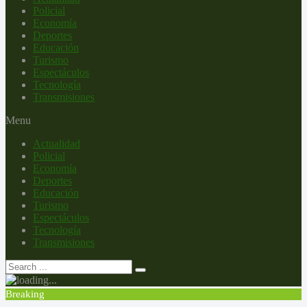
Policial
Economía
Deportes
Educación
Turismo
Espectáculos
Tecnología
Transmisiones
Menu
Actualidad
Policial
Economía
Deportes
Educación
Turismo
Espectáculos
Tecnología
Transmisiones
Breaking