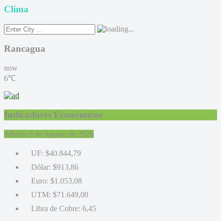
Clima
Rancagua
now
6℃
Indicadores Económicos
Sábado 8 de Agosto de 2026
UF:
$40.844,79
Dólar:
$913,86
Euro:
$1.053,08
UTM:
$71.649,00
Libra de Cobre:
6,45