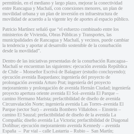
permitirán, en el mediano y largo plazo, mejorar la conectividad
entre Rancagua y Machalí, con conexiones menores, un plan de
movilidad urbana y un plan de inversión en infraestructura de
movilidad de acuerdo a la vigente ley de aportes al espacio público.
Patricio Martínez señaló que “el esfuerzo combinado entre los
ministerios de Vivienda, Obras Públicas y Transportes, las
municipalidades de Rancagua y Machalí, y vecinos, puede cambiar
la tendencia y aportar al desarrollo sostenible de la conurbación
desde la movilidad”.
Dentro de las iniciativas presentadas de la conurbación Rancagua–
Machalí se encuentran las siguientes: ejecución avenida República
de Chile – Monseñor Escrivá de Balaguer (estudio concluyendo);
ejecución avenida Baquedano; ingeniería del proyecto de
prolongación avenida Arturo Prat; ingeniería del proyecto
mejoramiento y prolongación de avenida Hernán Ciudad; ingeniería
proyecto apertura oriente avenida El Sol–avenida El Parque –
camino Hermano Marista; prefactibilidad de diseño de avenida
Circunvalación Norte; ingeniería avenida Las Torres–avenida El
Parque (sector Sur) – avenida Bombero Villalobos – Einstein –
camino El Sauzal; prefactibilidad de diseño de la avenida La
Compañía; diseño avenida La Victoria; prefactibilidad de Diagonal
Doñíhue; ejecución mejoramiento avenida Kennedy – avenida
España – Par vial – calle Lastarria – Rubio – San Martín;