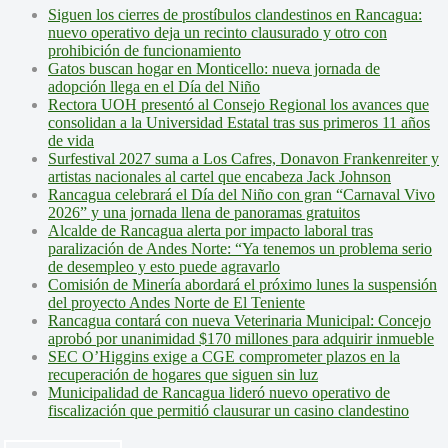
Siguen los cierres de prostíbulos clandestinos en Rancagua:
nuevo operativo deja un recinto clausurado y otro con
prohibición de funcionamiento
Gatos buscan hogar en Monticello: nueva jornada de
adopción llega en el Día del Niño
Rectora UOH presentó al Consejo Regional los avances que
consolidan a la Universidad Estatal tras sus primeros 11 años
de vida
Surfestival 2027 suma a Los Cafres, Donavon Frankenreiter y
artistas nacionales al cartel que encabeza Jack Johnson
Rancagua celebrará el Día del Niño con gran “Carnaval Vivo
2026” y una jornada llena de panoramas gratuitos
Alcalde de Rancagua alerta por impacto laboral tras
paralización de Andes Norte: “Ya tenemos un problema serio
de desempleo y esto puede agravarlo
Comisión de Minería abordará el próximo lunes la suspensión
del proyecto Andes Norte de El Teniente
Rancagua contará con nueva Veterinaria Municipal: Concejo
aprobó por unanimidad $170 millones para adquirir inmueble
SEC O’Higgins exige a CGE comprometer plazos en la
recuperación de hogares que siguen sin luz
Municipalidad de Rancagua lideró nuevo operativo de
fiscalización que permitió clausurar un casino clandestino