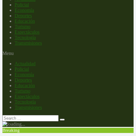
Policial
Economía
Deportes
Educación
Turismo
Espectáculos
Tecnología
Transmisiones
Menu
Actualidad
Policial
Economía
Deportes
Educación
Turismo
Espectáculos
Tecnología
Transmisiones
Breaking