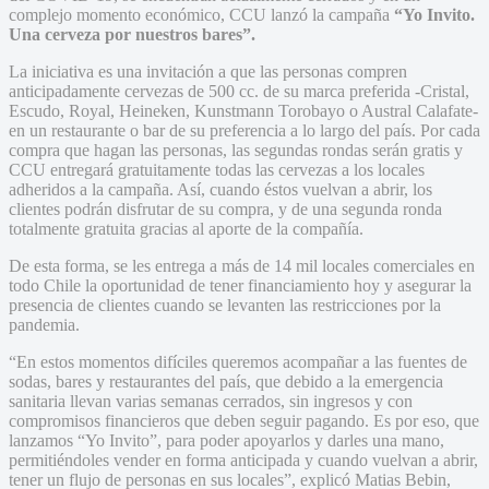
complejo momento económico, CCU lanzó la campaña
“Yo Invito.
Una cerveza por nuestros bares”.
La iniciativa es una invitación a que las personas compren
anticipadamente cervezas de 500 cc. de su marca preferida -Cristal,
Escudo, Royal, Heineken, Kunstmann Torobayo o Austral Calafate-
en un restaurante o bar de su preferencia a lo largo del país. Por cada
compra que hagan las personas, las segundas rondas serán gratis y
CCU entregará gratuitamente todas las cervezas a los locales
adheridos a la campaña. Así, cuando éstos vuelvan a abrir, los
clientes podrán disfrutar de su compra, y de una segunda ronda
totalmente gratuita gracias al aporte de la compañía.
De esta forma, se les entrega a más de 14 mil locales comerciales en
todo Chile la oportunidad de tener financiamiento hoy y asegurar la
presencia de clientes cuando se levanten las restricciones por la
pandemia.
“En estos momentos difíciles queremos acompañar a las fuentes de
sodas, bares y restaurantes del país, que debido a la emergencia
sanitaria llevan varias semanas cerrados, sin ingresos y con
compromisos financieros que deben seguir pagando. Es por eso, que
lanzamos “Yo Invito”, para poder apoyarlos y darles una mano,
permitiéndoles vender en forma anticipada y cuando vuelvan a abrir,
tener un flujo de personas en sus locales”, explicó Matias Bebin,