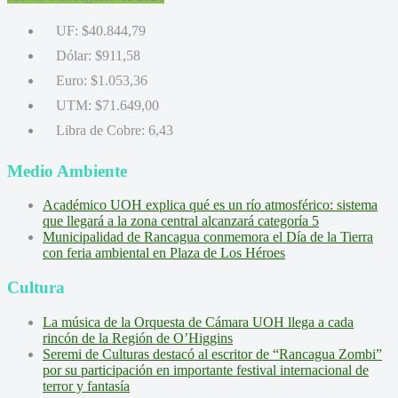
UF:
$40.844,79
Dólar:
$911,58
Euro:
$1.053,36
UTM:
$71.649,00
Libra de Cobre:
6,43
Medio Ambiente
Académico UOH explica qué es un río atmosférico: sistema
que llegará a la zona central alcanzará categoría 5
Municipalidad de Rancagua conmemora el Día de la Tierra
con feria ambiental en Plaza de Los Héroes
Cultura
La música de la Orquesta de Cámara UOH llega a cada
rincón de la Región de O’Higgins
Seremi de Culturas destacó al escritor de “Rancagua Zombi”
por su participación en importante festival internacional de
terror y fantasía