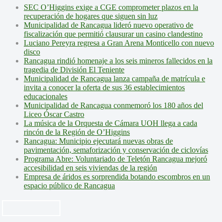
SEC O’Higgins exige a CGE comprometer plazos en la
recuperación de hogares que siguen sin luz
Municipalidad de Rancagua lideró nuevo operativo de
fiscalización que permitió clausurar un casino clandestino
Luciano Pereyra regresa a Gran Arena Monticello con nuevo
disco
Rancagua rindió homenaje a los seis mineros fallecidos en la
tragedia de División El Teniente
Municipalidad de Rancagua lanza campaña de matrícula e
invita a conocer la oferta de sus 36 establecimientos
educacionales
Municipalidad de Rancagua conmemoró los 180 años del
Liceo Óscar Castro
La música de la Orquesta de Cámara UOH llega a cada
rincón de la Región de O’Higgins
Rancagua: Municipio ejecutará nuevas obras de
pavimentación, semaforización y conservación de ciclovías
Programa Abre: Voluntariado de Teletón Rancagua mejoró
accesibilidad en seis viviendas de la región
Empresa de áridos es sorprendida botando escombros en un
espacio público de Rancagua