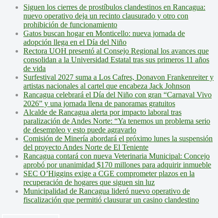
Siguen los cierres de prostíbulos clandestinos en Rancagua:
nuevo operativo deja un recinto clausurado y otro con
prohibición de funcionamiento
Gatos buscan hogar en Monticello: nueva jornada de
adopción llega en el Día del Niño
Rectora UOH presentó al Consejo Regional los avances que
consolidan a la Universidad Estatal tras sus primeros 11 años
de vida
Surfestival 2027 suma a Los Cafres, Donavon Frankenreiter y
artistas nacionales al cartel que encabeza Jack Johnson
Rancagua celebrará el Día del Niño con gran “Carnaval Vivo
2026” y una jornada llena de panoramas gratuitos
Alcalde de Rancagua alerta por impacto laboral tras
paralización de Andes Norte: “Ya tenemos un problema serio
de desempleo y esto puede agravarlo
Comisión de Minería abordará el próximo lunes la suspensión
del proyecto Andes Norte de El Teniente
Rancagua contará con nueva Veterinaria Municipal: Concejo
aprobó por unanimidad $170 millones para adquirir inmueble
SEC O’Higgins exige a CGE comprometer plazos en la
recuperación de hogares que siguen sin luz
Municipalidad de Rancagua lideró nuevo operativo de
fiscalización que permitió clausurar un casino clandestino