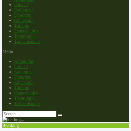
Policial
Economía
Deportes
Educación
Turismo
Espectáculos
Tecnología
Transmisiones
Menu
Actualidad
Policial
Economía
Deportes
Educación
Turismo
Espectáculos
Tecnología
Transmisiones
Breaking