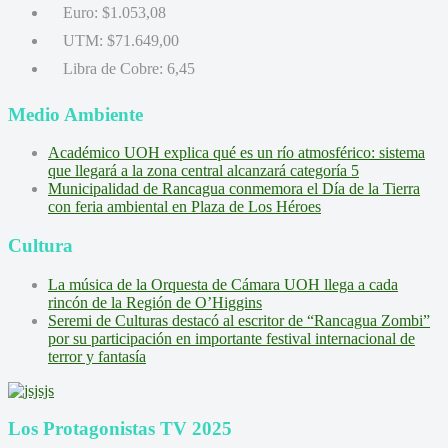
Euro:
$1.053,08
UTM:
$71.649,00
Libra de Cobre:
6,45
Medio Ambiente
Académico UOH explica qué es un río atmosférico: sistema
que llegará a la zona central alcanzará categoría 5
Municipalidad de Rancagua conmemora el Día de la Tierra
con feria ambiental en Plaza de Los Héroes
Cultura
La música de la Orquesta de Cámara UOH llega a cada
rincón de la Región de O’Higgins
Seremi de Culturas destacó al escritor de “Rancagua Zombi”
por su participación en importante festival internacional de
terror y fantasía
Los Protagonistas TV 2025