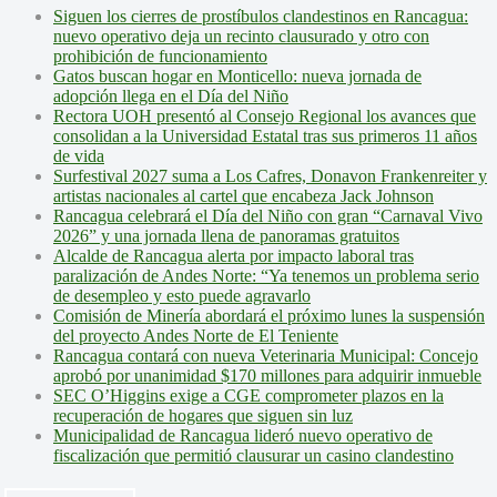
Siguen los cierres de prostíbulos clandestinos en Rancagua:
nuevo operativo deja un recinto clausurado y otro con
prohibición de funcionamiento
Gatos buscan hogar en Monticello: nueva jornada de
adopción llega en el Día del Niño
Rectora UOH presentó al Consejo Regional los avances que
consolidan a la Universidad Estatal tras sus primeros 11 años
de vida
Surfestival 2027 suma a Los Cafres, Donavon Frankenreiter y
artistas nacionales al cartel que encabeza Jack Johnson
Rancagua celebrará el Día del Niño con gran “Carnaval Vivo
2026” y una jornada llena de panoramas gratuitos
Alcalde de Rancagua alerta por impacto laboral tras
paralización de Andes Norte: “Ya tenemos un problema serio
de desempleo y esto puede agravarlo
Comisión de Minería abordará el próximo lunes la suspensión
del proyecto Andes Norte de El Teniente
Rancagua contará con nueva Veterinaria Municipal: Concejo
aprobó por unanimidad $170 millones para adquirir inmueble
SEC O’Higgins exige a CGE comprometer plazos en la
recuperación de hogares que siguen sin luz
Municipalidad de Rancagua lideró nuevo operativo de
fiscalización que permitió clausurar un casino clandestino