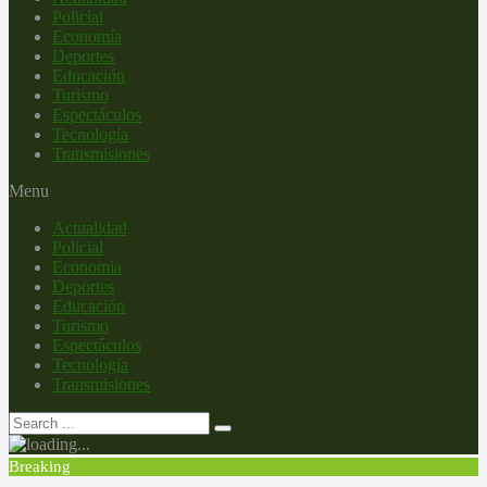
Policial
Economía
Deportes
Educación
Turismo
Espectáculos
Tecnología
Transmisiones
Menu
Actualidad
Policial
Economía
Deportes
Educación
Turismo
Espectáculos
Tecnología
Transmisiones
Breaking