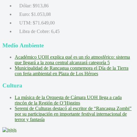
Dólar:
$913,86
Euro:
$1.053,08
UTM:
$71.649,00
Libra de Cobre:
6,45
Medio Ambiente
Académico UOH explica qué es un río atmosférico: sistema
que llegará a la zona central alcanzará categoría 5
Municipalidad de Rancagua conmemora el Día de la Tierra
con feria ambiental en Plaza de Los Héroes
Cultura
La música de la Orquesta de Cámara UOH llega a cada
rincón de la Región de O’Higgins
Seremi de Culturas destacó al escritor de “Rancagua Zombi”
por su participación en importante festival internacional de
terror y fantasía