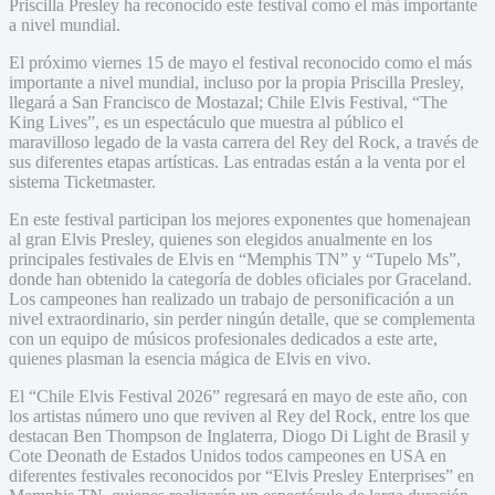
Priscilla Presley ha reconocido este festival como el más importante
a nivel mundial.
El próximo viernes 15 de mayo el festival reconocido como el más
importante a nivel mundial, incluso por la propia Priscilla Presley,
llegará a San Francisco de Mostazal; Chile Elvis Festival, “The
King Lives”, es un espectáculo que muestra al público el
maravilloso legado de la vasta carrera del Rey del Rock, a través de
sus diferentes etapas artísticas. Las entradas están a la venta por el
sistema Ticketmaster.
En este festival participan los mejores exponentes que homenajean
al gran Elvis Presley, quienes son elegidos anualmente en los
principales festivales de Elvis en “Memphis TN” y “Tupelo Ms”,
donde han obtenido la categoría de dobles oficiales por Graceland.
Los campeones han realizado un trabajo de personificación a un
nivel extraordinario, sin perder ningún detalle, que se complementa
con un equipo de músicos profesionales dedicados a este arte,
quienes plasman la esencia mágica de Elvis en vivo.
El “Chile Elvis Festival 2026” regresará en mayo de este año, con
los artistas número uno que reviven al Rey del Rock, entre los que
destacan Ben Thompson de Inglaterra, Diogo Di Light de Brasil y
Cote Deonath de Estados Unidos todos campeones en USA en
diferentes festivales reconocidos por “Elvis Presley Enterprises” en