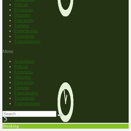
Policial
Economía
Deportes
Educación
Turismo
Espectáculos
Tecnología
Transmisiones
Menu
Actualidad
Policial
Economía
Deportes
Educación
Turismo
Espectáculos
Tecnología
Transmisiones
Breaking