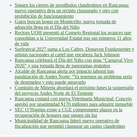
Siguen los cierres de prostíbulos clandestinos en Rancagua:
nuevo operativo deja un recinto clausurado y otro con
prohibición de funcionamiento
Gatos buscan hogar en Monticello: nueva jornada de
adopción llega en el Día del Niño
Rectora UOH presentó al Consejo Regional los avances que
consolidan a la Universidad Estatal tras sus primeros 11 años
de vida
Surfestival 2027 suma a Los Cafres, Donavon Frankenreiter y
artistas nacionales al cartel que encabeza Jack Johnson
Rancagua celebrará el Día del Niño con gran “Carnaval Vivo
2026” y una jornada llena de panoramas gratuitos
Alcalde de Rancagua alerta por impacto laboral tras
paralización de Andes Norte: “Ya tenemos un problema serio
de desempleo y esto puede agravarlo
Comisión de Minería abordará el próximo lunes la suspensión
del proyecto Andes Norte de El Teniente
Rancagua contará con nueva Veterinaria Municipal: Concejo
aprobó por unanimidad $170 millones para adquirir inmueble
SEC O’Higgins exige a CGE comprometer plazos en la
recuperación de hogares que siguen sin luz
Municipalidad de Rancagua lideró nuevo operativo de
fiscalización que permitió clausurar un casino clandestino