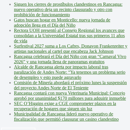
Siguen los cierres de prostíbulos clandestinos en Rancagua:
nuevo operativo deja un recinto clausurado y otro con
prohibición de funcionamiento
Gatos buscan hogar en Monticello: nueva jornada de
adopción llega en el Día del Niño
Rectora UOH presentó al Consejo Regional los avances que
consolidan a la Universidad Estatal tras sus primeros 11 años
de vida
Surfestival 2027 suma a Los Cafres, Donavon Frankenreiter y
artistas nacionales al cartel que encabeza Jack Johnson
Rancagua celebrará el Día del Niño con gran “Carnaval Vivo
2026” y una jornada llena de panoramas gratuitos
Alcalde de Rancagua alerta por impacto laboral tras
paralización de Andes Norte: “Ya tenemos un problema serio
de desempleo y esto puede agravarlo
Comisión de Minería abordará el próximo lunes la suspensión
del proyecto Andes Norte de El Teniente
Rancagua contará con nueva Veterinaria Municipal: Concejo
aprobó por unanimidad $170 millones para adquirir inmueble
SEC O’Higgins exige a CGE comprometer plazos en la
recuperación de hogares que siguen sin luz
Municipalidad de Rancagua lideró nuevo operativo de
fiscalización que permitió clausurar un casino clandestino