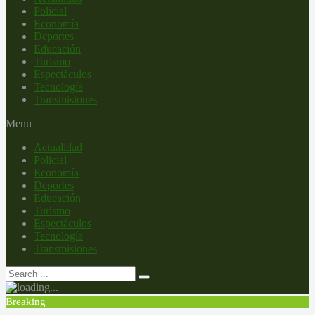
Policial
Economía
Deportes
Educación
Turismo
Espectáculos
Tecnología
Transmisiones
Menu
Actualidad
Policial
Economía
Deportes
Educación
Turismo
Espectáculos
Tecnología
Transmisiones
Breaking