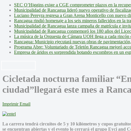
SEC O’Higgins exige a CGE comprometer plazos en la recupera
Municipalidad de Rancagua lideró nuevo operativo de fiscalizac
Luciano Pereyra regresa a Gran Arena Monticello con nuevo d
Rancagua rindió homenaje a los seis mineros fallecidos en la tr
Municipalidad de Rancagua lanza campaña de matrícula e invita 
Municipalidad de Rancagua conmemoró los 180 años del Liceo
La música de la Orquesta de Cámara UOH llega a cada rincón 
Rancagua: Municipio ejecutará nuevas obras de pavimentación,
Programa Abre: Voluntariado de Teletón Rancagua mejoró accesi
Empresa de áridos es sorprendida botando escombros en un es
Cicletada nocturna familiar “En
ciudad”llegará este mes a Ranc
Imprimir
Email
La carrera tendrá circuitos de 5 y 10 kilómetros y cupos gratuito
se encuentran abiertas y el evento lo cerrará el grupo Eyci and C