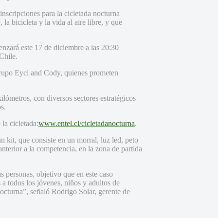
inscripciones para la cicletada nocturna
a bicicleta y la vida al aire libre, y que
nzará este 17 de diciembre a las 20:30
Chile.
l grupo Eyci and Cody, quienes prometen
ilómetros, con diversos sectores estratégicos
s.
la cicletada:
www.entel.cl/cicletadanocturna
.
un kit, que consiste en un morral, luz led, peto
anterior a la competencia, en la zona de partida
 personas, objetivo que en este caso
s a todos los jóvenes, niños y adultos de
 nocturna”, señaló Rodrigo Solar, gerente de