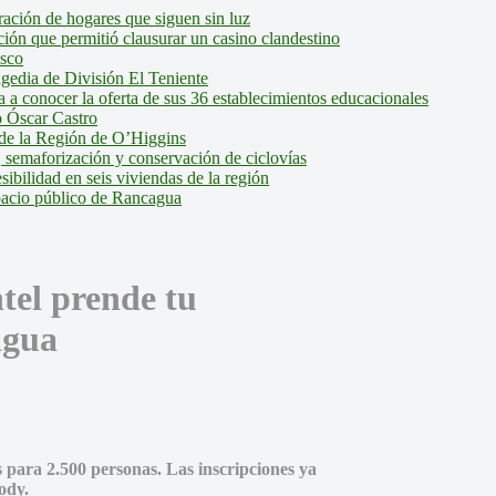
ción de hogares que siguen sin luz
ión que permitió clausurar un casino clandestino
isco
agedia de División El Teniente
a conocer la oferta de sus 36 establecimientos educacionales
 Óscar Castro
de la Región de O’Higgins
 semaforización y conservación de ciclovías
bilidad en seis viviendas de la región
pacio público de Rancagua
tel prende tu
agua
s para 2.500 personas. Las inscripciones ya
ody.