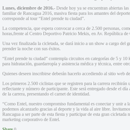
Lunes, diciembre de 2016.-
Desde hoy ya se encuentran abiertas las 
familiar de Rancagua 2016, masiva fiesta para los amantes del deporte, l
corresponde al tour “Entel prende tu ciudad”.
La competencia, que espera convocar a cerca de 2.500 personas, come
horas,frente al Centro Deportivo Patricio Mekis, en Av. República de 
Una vez finalizada la cicletada, se dará inicio a un show a cargo de
prender la noche con sus éxitos.
“Entel prende tu ciudad” contempla circuitos en categorías de 5 y 10 k
para hidratación, guardarropía y asistencia médica y técnica, entre otro
Quienes deseen inscribirse deberán hacerlo accediendo al sitio web de 
Los primeros 2.500 ciclistas que se registren para la carrera recibirán 
reflectante y número de participante. Este será entregado desde el día 
de la carrera, presentando el carnet de identidad.
“Como Entel, nuestro compromiso fundamental es conectar y unir a las
podemos alcanzarlo gracias al deporte y la vida al aire libre. Invitamo
Rancagua a ser parte de esta fiesta y participar de esta gran cicletada
marketing corporativo de Entel.
Share
0