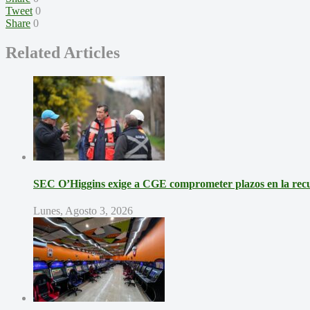
Tweet
0
Share
0
Related Articles
SEC O’Higgins exige a CGE comprometer plazos en la recup
Lunes, Agosto 3, 2026