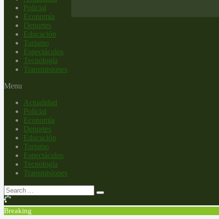
Policial
Economía
Deportes
Educación
Turismo
Espectáculos
Tecnología
Transmisiones
Menu
Actualidad
Policial
Economía
Deportes
Educación
Turismo
Espectáculos
Tecnología
Transmisiones
Breaking