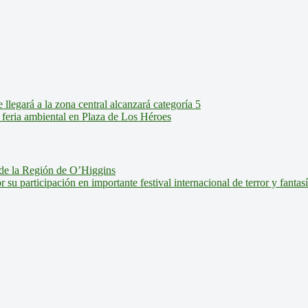
legará a la zona central alcanzará categoría 5
feria ambiental en Plaza de Los Héroes
de la Región de O’Higgins
u participación en importante festival internacional de terror y fantas