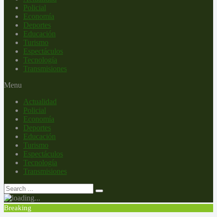
Policial
Economía
Deportes
Educación
Turismo
Espectáculos
Tecnología
Transmisiones
Menu
Actualidad
Policial
Economía
Deportes
Educación
Turismo
Espectáculos
Tecnología
Transmisiones
Breaking