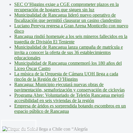
SEC O’Higgins exige a CGE comprometer plazos en la
recuperación de hogares que siguen sin luz
Municipalidad de Rancagua lideró nuevo operativo de
fiscalización que permitió clausurar un casino clandestino
Luciano Pereyra regresa a Gran Arena Monticello con nuevo
disco
Rancagua rindió homenaje a los seis mineros fallecidos en la
tragedia de División El Teniente
Municipalidad de Rancagua lanza campaña de matrícula e
invita a conocer la oferta de sus 36 establecimientos
educacionales
Municipalidad de Rancagua conmemoró los 180 años del
Liceo Óscar Castro
La música de la Orquesta de Cámara UOH llega a cada
rincón de la Región de O’Higgins
Rancagua: Municipio ejecutará nuevas obras de
pavimentación, semaforización y conservación de ciclovías
Programa Abre: Voluntariado de Teletón Rancagua mejoró
accesibilidad en seis viviendas de la región
Empresa de áridos es sorprendida botando escombros en un
espacio público de Rancagua