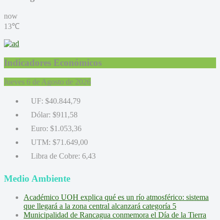
now
13℃
Indicadores Económicos
Jueves 6 de Agosto de 2026
UF:
$40.844,79
Dólar:
$911,58
Euro:
$1.053,36
UTM:
$71.649,00
Libra de Cobre:
6,43
Medio Ambiente
Académico UOH explica qué es un río atmosférico: sistema
que llegará a la zona central alcanzará categoría 5
Municipalidad de Rancagua conmemora el Día de la Tierra