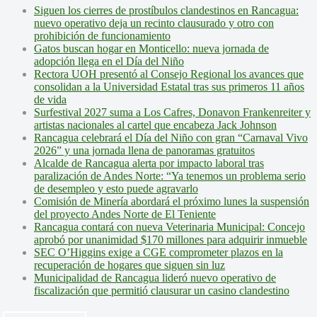
Siguen los cierres de prostíbulos clandestinos en Rancagua:
nuevo operativo deja un recinto clausurado y otro con
prohibición de funcionamiento
Gatos buscan hogar en Monticello: nueva jornada de
adopción llega en el Día del Niño
Rectora UOH presentó al Consejo Regional los avances que
consolidan a la Universidad Estatal tras sus primeros 11 años
de vida
Surfestival 2027 suma a Los Cafres, Donavon Frankenreiter y
artistas nacionales al cartel que encabeza Jack Johnson
Rancagua celebrará el Día del Niño con gran “Carnaval Vivo
2026” y una jornada llena de panoramas gratuitos
Alcalde de Rancagua alerta por impacto laboral tras
paralización de Andes Norte: “Ya tenemos un problema serio
de desempleo y esto puede agravarlo
Comisión de Minería abordará el próximo lunes la suspensión
del proyecto Andes Norte de El Teniente
Rancagua contará con nueva Veterinaria Municipal: Concejo
aprobó por unanimidad $170 millones para adquirir inmueble
SEC O’Higgins exige a CGE comprometer plazos en la
recuperación de hogares que siguen sin luz
Municipalidad de Rancagua lideró nuevo operativo de
fiscalización que permitió clausurar un casino clandestino