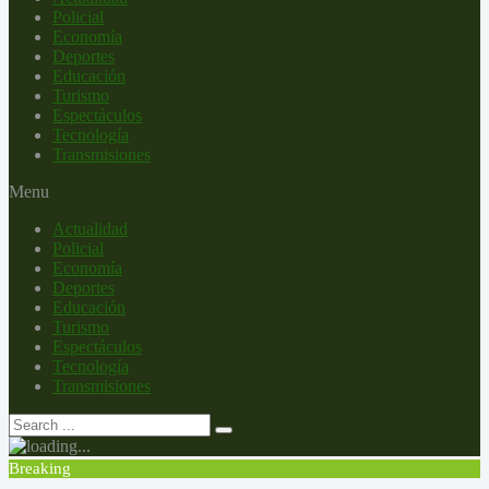
Policial
Economía
Deportes
Educación
Turismo
Espectáculos
Tecnología
Transmisiones
Menu
Actualidad
Policial
Economía
Deportes
Educación
Turismo
Espectáculos
Tecnología
Transmisiones
Breaking