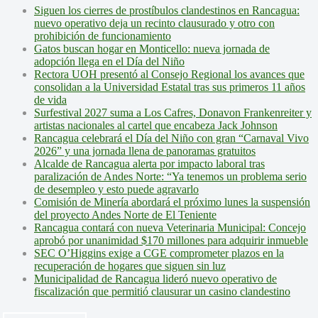
Siguen los cierres de prostíbulos clandestinos en Rancagua:
nuevo operativo deja un recinto clausurado y otro con
prohibición de funcionamiento
Gatos buscan hogar en Monticello: nueva jornada de
adopción llega en el Día del Niño
Rectora UOH presentó al Consejo Regional los avances que
consolidan a la Universidad Estatal tras sus primeros 11 años
de vida
Surfestival 2027 suma a Los Cafres, Donavon Frankenreiter y
artistas nacionales al cartel que encabeza Jack Johnson
Rancagua celebrará el Día del Niño con gran “Carnaval Vivo
2026” y una jornada llena de panoramas gratuitos
Alcalde de Rancagua alerta por impacto laboral tras
paralización de Andes Norte: “Ya tenemos un problema serio
de desempleo y esto puede agravarlo
Comisión de Minería abordará el próximo lunes la suspensión
del proyecto Andes Norte de El Teniente
Rancagua contará con nueva Veterinaria Municipal: Concejo
aprobó por unanimidad $170 millones para adquirir inmueble
SEC O’Higgins exige a CGE comprometer plazos en la
recuperación de hogares que siguen sin luz
Municipalidad de Rancagua lideró nuevo operativo de
fiscalización que permitió clausurar un casino clandestino