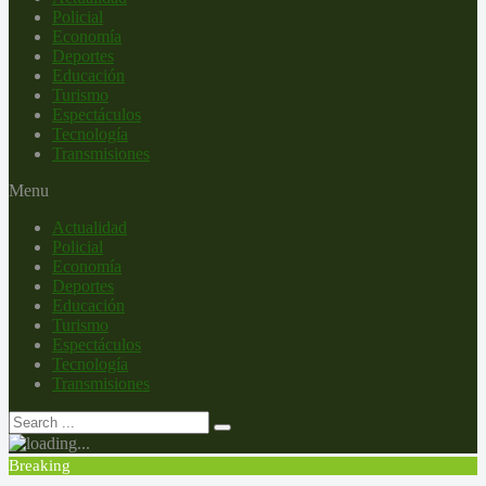
Policial
Economía
Deportes
Educación
Turismo
Espectáculos
Tecnología
Transmisiones
Menu
Actualidad
Policial
Economía
Deportes
Educación
Turismo
Espectáculos
Tecnología
Transmisiones
Breaking