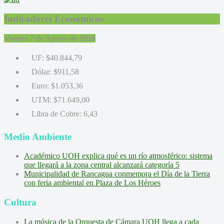
Indicadores Económicos
Viernes 7 de Agosto de 2026
UF:
$40.844,79
Dólar:
$911,58
Euro:
$1.053,36
UTM:
$71.649,00
Libra de Cobre:
6,43
Medio Ambiente
Académico UOH explica qué es un río atmosférico: sistema
que llegará a la zona central alcanzará categoría 5
Municipalidad de Rancagua conmemora el Día de la Tierra
con feria ambiental en Plaza de Los Héroes
Cultura
La música de la Orquesta de Cámara UOH llega a cada