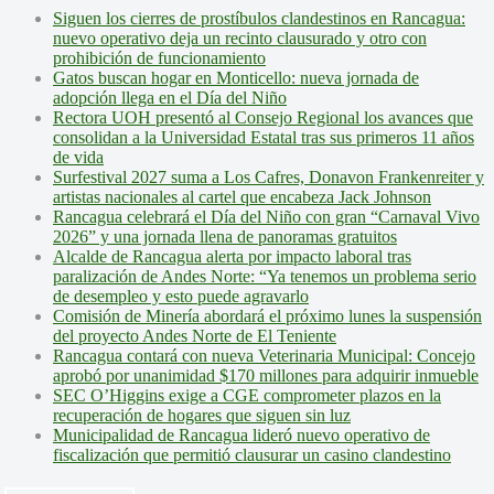
Siguen los cierres de prostíbulos clandestinos en Rancagua:
nuevo operativo deja un recinto clausurado y otro con
prohibición de funcionamiento
Gatos buscan hogar en Monticello: nueva jornada de
adopción llega en el Día del Niño
Rectora UOH presentó al Consejo Regional los avances que
consolidan a la Universidad Estatal tras sus primeros 11 años
de vida
Surfestival 2027 suma a Los Cafres, Donavon Frankenreiter y
artistas nacionales al cartel que encabeza Jack Johnson
Rancagua celebrará el Día del Niño con gran “Carnaval Vivo
2026” y una jornada llena de panoramas gratuitos
Alcalde de Rancagua alerta por impacto laboral tras
paralización de Andes Norte: “Ya tenemos un problema serio
de desempleo y esto puede agravarlo
Comisión de Minería abordará el próximo lunes la suspensión
del proyecto Andes Norte de El Teniente
Rancagua contará con nueva Veterinaria Municipal: Concejo
aprobó por unanimidad $170 millones para adquirir inmueble
SEC O’Higgins exige a CGE comprometer plazos en la
recuperación de hogares que siguen sin luz
Municipalidad de Rancagua lideró nuevo operativo de
fiscalización que permitió clausurar un casino clandestino