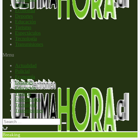
Policial
Economía
Deportes
Educación
Turismo
Espectáculos
Tecnología
Transmisiones
Menu
Actualidad
Policial
Economía
Deportes
Educación
Turismo
Espectáculos
Tecnología
Transmisiones
Breaking