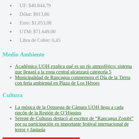
UF:
$40.844,79
Dólar:
$913,86
Euro:
$1.053,08
UTM:
$71.649,00
Libra de Cobre:
6,45
Medio Ambiente
Académico UOH explica qué es un río atmosférico: sistema
que llegará a la zona central alcanzará categoría 5
Municipalidad de Rancagua conmemora el Día de la Tierra
con feria ambiental en Plaza de Los Héroes
Cultura
La música de la Orquesta de Cámara UOH llega a cada
rincón de la Región de O’Higgins
Seremi de Culturas destacó al escritor de “Rancagua Zombi”
por su participación en importante festival internacional de
terror y fantasía