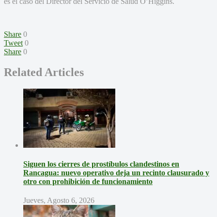
es el caso del Director del Servicio de Salud O’Higgins.
Share
0
Tweet
0
Share
0
Related Articles
Siguen los cierres de prostíbulos clandestinos en
Rancagua: nuevo operativo deja un recinto clausurado y
otro con prohibición de funcionamiento
Jueves, Agosto 6, 2026