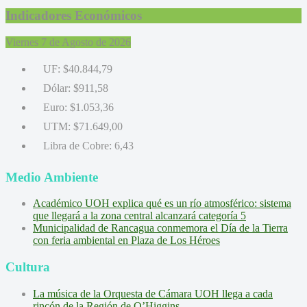
Indicadores Económicos
Viernes 7 de Agosto de 2026
UF:
$40.844,79
Dólar:
$911,58
Euro:
$1.053,36
UTM:
$71.649,00
Libra de Cobre:
6,43
Medio Ambiente
Académico UOH explica qué es un río atmosférico: sistema
que llegará a la zona central alcanzará categoría 5
Municipalidad de Rancagua conmemora el Día de la Tierra
con feria ambiental en Plaza de Los Héroes
Cultura
La música de la Orquesta de Cámara UOH llega a cada
rincón de la Región de O’Higgins