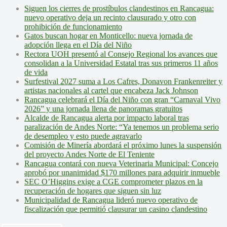
Siguen los cierres de prostíbulos clandestinos en Rancagua:
nuevo operativo deja un recinto clausurado y otro con
prohibición de funcionamiento
Gatos buscan hogar en Monticello: nueva jornada de
adopción llega en el Día del Niño
Rectora UOH presentó al Consejo Regional los avances que
consolidan a la Universidad Estatal tras sus primeros 11 años
de vida
Surfestival 2027 suma a Los Cafres, Donavon Frankenreiter y
artistas nacionales al cartel que encabeza Jack Johnson
Rancagua celebrará el Día del Niño con gran “Carnaval Vivo
2026” y una jornada llena de panoramas gratuitos
Alcalde de Rancagua alerta por impacto laboral tras
paralización de Andes Norte: “Ya tenemos un problema serio
de desempleo y esto puede agravarlo
Comisión de Minería abordará el próximo lunes la suspensión
del proyecto Andes Norte de El Teniente
Rancagua contará con nueva Veterinaria Municipal: Concejo
aprobó por unanimidad $170 millones para adquirir inmueble
SEC O’Higgins exige a CGE comprometer plazos en la
recuperación de hogares que siguen sin luz
Municipalidad de Rancagua lideró nuevo operativo de
fiscalización que permitió clausurar un casino clandestino