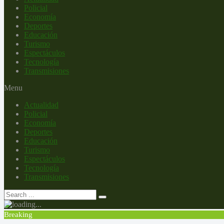
Policial
Economía
Deportes
Educación
Turismo
Espectáculos
Tecnología
Transmisiones
Menu
Actualidad
Policial
Economía
Deportes
Educación
Turismo
Espectáculos
Tecnología
Transmisiones
Breaking