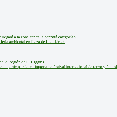
legará a la zona central alcanzará categoría 5
feria ambiental en Plaza de Los Héroes
de la Región de O’Higgins
u participación en importante festival internacional de terror y fantas