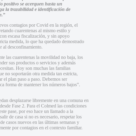
do positivo se acerquen hasta un
a la trazabilidad e identificación de
e.”
uevos contagios por Covid en la región, el
etando cuarentenas al mismo estilo y
con escasa fiscalización, y sin apoyo
stricta medida, lo que ha quedado demostrado
r al desconfinamiento.
te las cuarentenas la movilidad no baja, los
der sus productos o servicios y además
esitan. Hoy son muchas las familias
e no soportarán otra medida tan estricta,
ar el plan paso a paso. Debemos ser
nica forma de mantener los números bajos”.
uedan desplazarse libremente en una comuna en
s desde Fase 2. Para el Colmed las condiciones
ste pase, por eso hace un llamado a la
alir de casa si no es necesario, respetar los
o de casos nuevos en las últimas semanas y
mente por contagios en el contexto familiar.