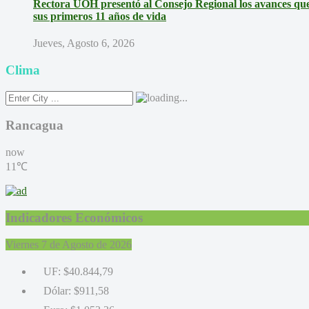
Rectora UOH presentó al Consejo Regional los avances que 
sus primeros 11 años de vida
Jueves, Agosto 6, 2026
Clima
Rancagua
now
11℃
Indicadores Económicos
Viernes 7 de Agosto de 2026
UF:
$40.844,79
Dólar:
$911,58