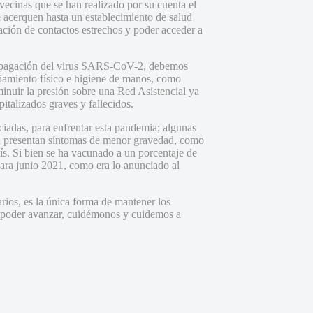
ecinas que se han realizado por su cuenta el
se acerquen hasta un establecimiento de salud
cación de contactos estrechos y poder acceder a
propagación del virus SARS-CoV-2, debemos
nciamiento físico e higiene de manos, como
minuir la presión sobre una Red Asistencial ya
italizados graves y fallecidos.
iadas, para enfrentar esta pandemia; algunas
aen presentan síntomas de menor gravedad, como
aís. Si bien se ha vacunado a un porcentaje de
para junio 2021, como era lo anunciado al
rios, es la única forma de mantener los
a poder avanzar, cuidémonos y cuidemos a