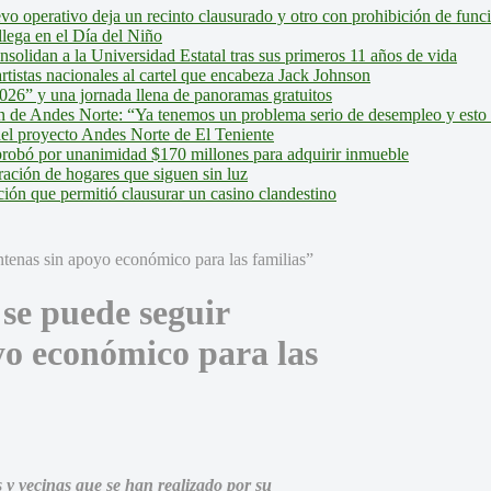
evo operativo deja un recinto clausurado y otro con prohibición de fun
lega en el Día del Niño
olidan a la Universidad Estatal tras sus primeros 11 años de vida
tistas nacionales al cartel que encabeza Jack Johnson
026” y una jornada llena de panoramas gratuitos
ión de Andes Norte: “Ya tenemos un problema serio de desempleo y esto
del proyecto Andes Norte de El Teniente
robó por unanimidad $170 millones para adquirir inmueble
ción de hogares que siguen sin luz
ión que permitió clausurar un casino clandestino
se puede seguir
yo económico para las
y vecinas que se han realizado por su