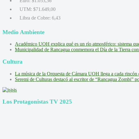
Euro:
$1.053,36
UTM:
$71.649,00
Libra de Cobre:
6,43
Medio Ambiente
Académico UOH explica qué es un río atmosférico: sistema que l
Municipalidad de Rancagua conmemora el Día de la Tierra con 
Cultura
La música de la Orquesta de Cámara UOH llega a cada rincón 
Seremi de Culturas destacó al escritor de “Rancagua Zombi” por s
Los Protagonistas TV 2025