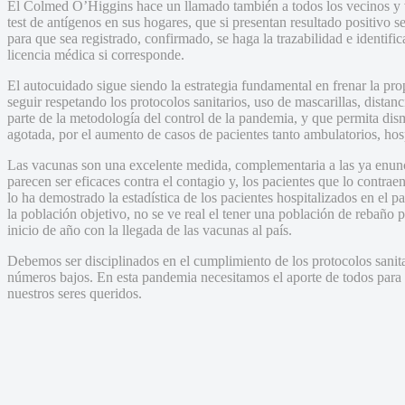
El Colmed O’Higgins hace un llamado también a todos los vecinos y v
test de antígenos en sus hogares, que si presentan resultado positivo 
para que sea registrado, confirmado, se haga la trazabilidad e identifi
licencia médica si corresponde.
El autocuidado sigue siendo la estrategia fundamental en frenar la 
seguir respetando los protocolos sanitarios, uso de mascarillas, dista
parte de la metodología del control de la pandemia, y que permita dis
agotada, por el aumento de casos de pacientes tanto ambulatorios, hosp
Las vacunas son una excelente medida, complementaria a las ya enunc
parecen ser eficaces contra el contagio y, los pacientes que lo contr
lo ha demostrado la estadística de los pacientes hospitalizados en el p
la población objetivo, no se ve real el tener una población de rebaño 
inicio de año con la llegada de las vacunas al país.
Debemos ser disciplinados en el cumplimiento de los protocolos sanita
números bajos. En esta pandemia necesitamos el aporte de todos par
nuestros seres queridos.