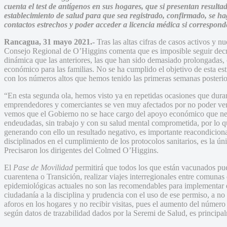
cuenta el test de antígenos en sus hogares, que si presentan resulta
establecimiento de salud para que sea registrado, confirmado, se hag
contactos estrechos y poder acceder a licencia médica si correspond
Rancagua, 31 mayo 2021.-
Tras las altas cifras de casos activos y n
Consejo Regional de O’Higgins comenta que es imposible seguir decr
dinámica que las anteriores, las que han sido demasiado prolongadas, 
económico para las familias. No se ha cumplido el objetivo de esta e
con los números altos que hemos tenido las primeras semanas posterio
“En esta segunda ola, hemos visto ya en repetidas ocasiones que duran
emprendedores y comerciantes se ven muy afectados por no poder ven
vemos que el Gobierno no se hace cargo del apoyo económico que nec
endeudadas, sin trabajo y con su salud mental comprometida, por lo qu
generando con ello un resultado negativo, es importante reacondicion
disciplinados en el cumplimiento de los protocolos sanitarios, es la ú
Precisaron los dirigentes del Colmed O’Higgins.
El
Pase de Movilidad
permitirá que todos los que están vacunados p
cuarentena o Transición, realizar viajes interregionales entre comuna
epidemiológicas actuales no son las recomendables para implementar e
ciudadanía a la disciplina y prudencia con el uso de ese permiso, a no s
aforos en los hogares y no recibir visitas, pues el aumento del númer
según datos de trazabilidad dados por la Seremi de Salud, es principal