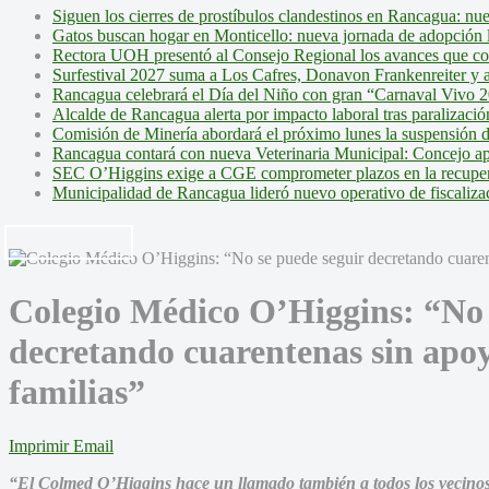
Siguen los cierres de prostíbulos clandestinos en Rancagua: nu
Gatos buscan hogar en Monticello: nueva jornada de adopción l
Rectora UOH presentó al Consejo Regional los avances que cons
Surfestival 2027 suma a Los Cafres, Donavon Frankenreiter y ar
Rancagua celebrará el Día del Niño con gran “Carnaval Vivo 2
Alcalde de Rancagua alerta por impacto laboral tras paralizac
Comisión de Minería abordará el próximo lunes la suspensión 
Rancagua contará con nueva Veterinaria Municipal: Concejo ap
SEC O’Higgins exige a CGE comprometer plazos en la recupera
Municipalidad de Rancagua lideró nuevo operativo de fiscalizac
Colegio Médico O’Higgins: “No 
decretando cuarentenas sin apo
familias”
Imprimir
Email
“
El Colmed O’Higgins hace un llamado también a todos los vecinos 