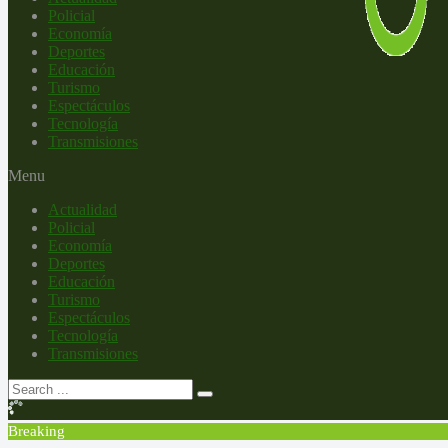
Policial
Economía
Deportes
Educación
Turismo
Espectáculos
Tecnología
Transmisiones
Menu
Actualidad
Policial
Economía
Deportes
Educación
Turismo
Espectáculos
Tecnología
Transmisiones
Breaking