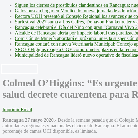
Siguen los cierres de prostíbulos clandestinos en Rancagua: nu
Gatos buscan hogar en Monticello: nueva jornada de adopción l
Rectora UOH presentó al Consejo Regional los avances que cons
Surfestival 2027 suma a Los Cafres, Donavon Frankenreiter y ar
Rancagua celebrará el Día del Niño con gran “Carnaval Vivo 2
Alcalde de Rancagua alerta por impacto laboral tras paralizac
Comisión de Minería abordará el próximo lunes la suspensión 
Rancagua contará con nueva Veterinaria Municipal: Concejo ap
SEC O’Higgins exige a CGE comprometer plazos en la recupera
Municipalidad de Rancagua lideró nuevo operativo de fiscalizac
Colmed O’Higgins: “Es urgente
salud decrete cuarentena para 
Imprimir
Email
Rancagua 27 mayo 2020.-
Desde la semana pasada que el Colegio M
autoridades regionales y nacionales el cierre de Rancagua. El aumento
porcentaje de camas UCI disponible, es limitada.