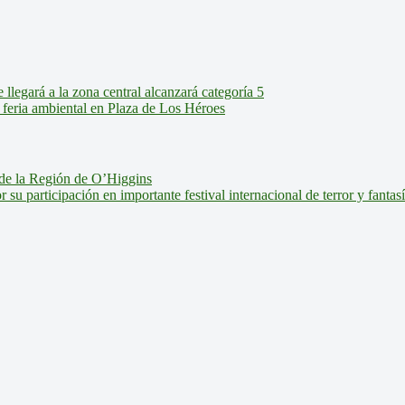
legará a la zona central alcanzará categoría 5
feria ambiental en Plaza de Los Héroes
de la Región de O’Higgins
u participación en importante festival internacional de terror y fantas