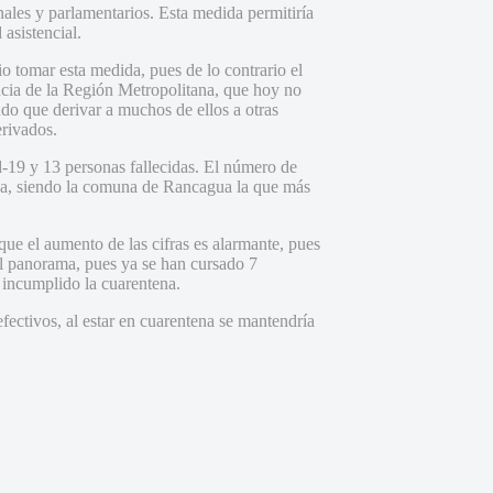
nales y parlamentarios. Esta medida permitiría
asistencial.
 tomar esta medida, pues de lo contrario el
ncia de la Región Metropolitana, que hoy no
ndo que derivar a muchos de ellos a otras
erivados.
d-19 y 13 personas fallecidas. El número de
cha, siendo la comuna de Rancagua la que más
ue el aumento de las cifras es alarmante, pues
el panorama, pues ya se han cursado 7
 incumplido la cuarentena.
fectivos, al estar en cuarentena se mantendría
.