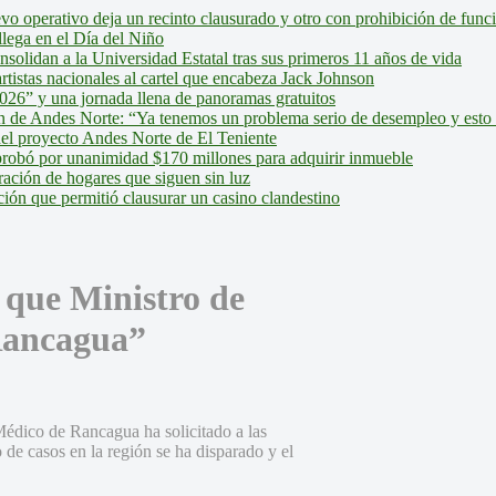
evo operativo deja un recinto clausurado y otro con prohibición de fun
lega en el Día del Niño
olidan a la Universidad Estatal tras sus primeros 11 años de vida
tistas nacionales al cartel que encabeza Jack Johnson
026” y una jornada llena de panoramas gratuitos
ión de Andes Norte: “Ya tenemos un problema serio de desempleo y esto
del proyecto Andes Norte de El Teniente
robó por unanimidad $170 millones para adquirir inmueble
ción de hogares que siguen sin luz
ión que permitió clausurar un casino clandestino
 que Ministro de
Rancagua”
édico de Rancagua ha solicitado a las
 de casos en la región se ha disparado y el