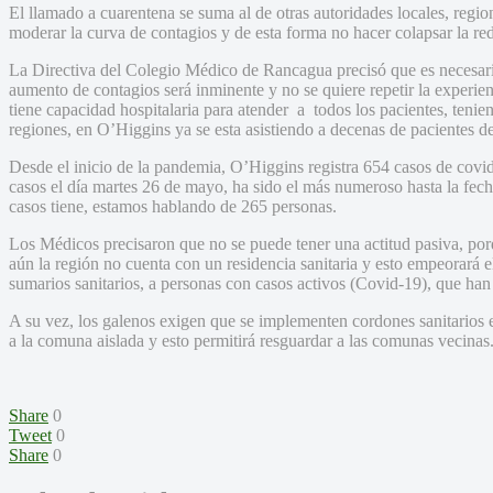
El llamado a cuarentena se suma al de otras autoridades locales, regio
moderar la curva de contagios y de esta forma no hacer colapsar la red 
La Directiva del Colegio Médico de Rancagua precisó que es necesario
aumento de contagios será inminente y no se quiere repetir la experie
tiene capacidad hospitalaria para atender a todos los pacientes, tenie
regiones, en O’Higgins ya se esta asistiendo a decenas de pacientes d
Desde el inicio de la pandemia, O’Higgins registra 654 casos de covi
casos el día martes 26 de mayo, ha sido el más numeroso hasta la fe
casos tiene, estamos hablando de 265 personas.
Los Médicos precisaron que no se puede tener una actitud pasiva, porq
aún la región no cuenta con un residencia sanitaria y esto empeorará 
sumarios sanitarios, a personas con casos activos (Covid-19), que han
A su vez, los galenos exigen que se implementen cordones sanitarios e
a la comuna aislada y esto permitirá resguardar a las comunas vecinas
Share
0
Tweet
0
Share
0