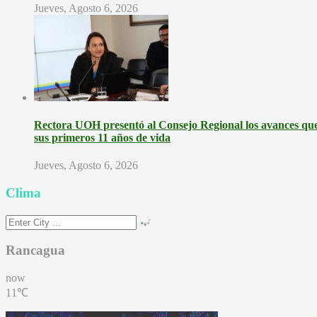
Jueves, Agosto 6, 2026
Rectora UOH presentó al Consejo Regional los avances que 
sus primeros 11 años de vida
Jueves, Agosto 6, 2026
Clima
Rancagua
now
11℃