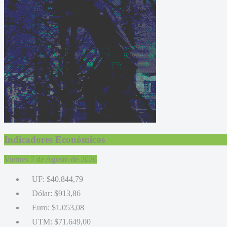
Indicadores Económicos
Viernes 7 de Agosto de 2026
UF:
$40.844,79
Dólar:
$913,86
Euro:
$1.053,08
UTM:
$71.649,00