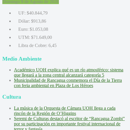
Domingo 9 de Agosto de 2026
UF:
$40.844,79
Dólar:
$913,86
Euro:
$1.053,08
UTM:
$71.649,00
Libra de Cobre:
6,45
Medio Ambiente
Académico UOH explica qué es un río atmosférico: sistema
que llegará a la zona central alcanzará categoría 5
Municipalidad de Rancagua conmemora el Día de la Tierra
con feria ambiental en Plaza de Los Héroes
Cultura
La música de la Orquesta de Cámara UOH llega a cada
rincón de la Región de O’Higgins
Seremi de Culturas destacó al escritor de “Rancagua Zombi”
por su participación en importante festival internacional de
terror y fantasía