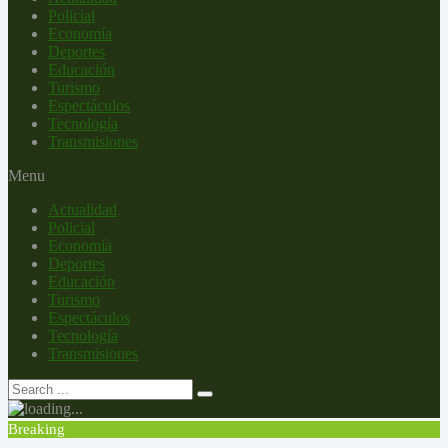
Policial
Economía
Deportes
Educación
Turismo
Espectáculos
Tecnología
Transmisiones
Menu
Actualidad
Policial
Economía
Deportes
Educación
Turismo
Espectáculos
Tecnología
Transmisiones
Breaking