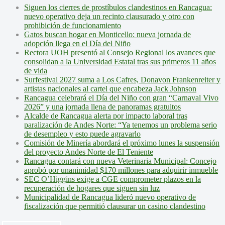
Siguen los cierres de prostíbulos clandestinos en Rancagua:
nuevo operativo deja un recinto clausurado y otro con
prohibición de funcionamiento
Gatos buscan hogar en Monticello: nueva jornada de
adopción llega en el Día del Niño
Rectora UOH presentó al Consejo Regional los avances que
consolidan a la Universidad Estatal tras sus primeros 11 años
de vida
Surfestival 2027 suma a Los Cafres, Donavon Frankenreiter y
artistas nacionales al cartel que encabeza Jack Johnson
Rancagua celebrará el Día del Niño con gran “Carnaval Vivo
2026” y una jornada llena de panoramas gratuitos
Alcalde de Rancagua alerta por impacto laboral tras
paralización de Andes Norte: “Ya tenemos un problema serio
de desempleo y esto puede agravarlo
Comisión de Minería abordará el próximo lunes la suspensión
del proyecto Andes Norte de El Teniente
Rancagua contará con nueva Veterinaria Municipal: Concejo
aprobó por unanimidad $170 millones para adquirir inmueble
SEC O’Higgins exige a CGE comprometer plazos en la
recuperación de hogares que siguen sin luz
Municipalidad de Rancagua lideró nuevo operativo de
fiscalización que permitió clausurar un casino clandestino