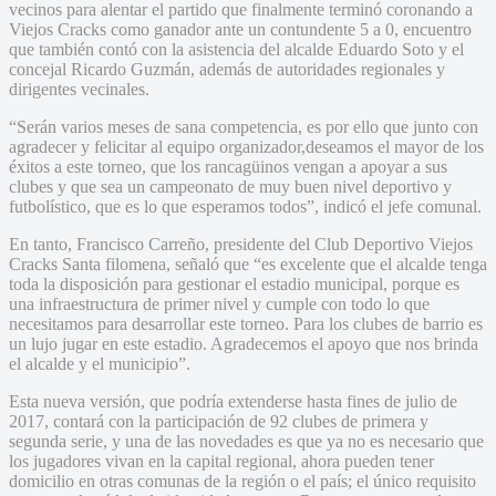
vecinos para alentar el partido que finalmente terminó coronando a
Viejos Cracks como ganador ante un contundente 5 a 0, encuentro
que también contó con la asistencia del alcalde Eduardo Soto y el
concejal Ricardo Guzmán, además de autoridades regionales y
dirigentes vecinales.
“Serán varios meses de sana competencia, es por ello que junto con
agradecer y felicitar al equipo organizador,deseamos el mayor de los
éxitos a este torneo, que los rancagüinos vengan a apoyar a sus
clubes y que sea un campeonato de muy buen nivel deportivo y
futbolístico, que es lo que esperamos todos”, indicó el jefe comunal.
En tanto, Francisco Carreño, presidente del Club Deportivo Viejos
Cracks Santa filomena, señaló que “es excelente que el alcalde tenga
toda la disposición para gestionar el estadio municipal, porque es
una infraestructura de primer nivel y cumple con todo lo que
necesitamos para desarrollar este torneo. Para los clubes de barrio es
un lujo jugar en este estadio. Agradecemos el apoyo que nos brinda
el alcalde y el municipio”.
Esta nueva versión, que podría extenderse hasta fines de julio de
2017, contará con la participación de 92 clubes de primera y
segunda serie, y una de las novedades es que ya no es necesario que
los jugadores vivan en la capital regional, ahora pueden tener
domicilio en otras comunas de la región o el país; el único requisito