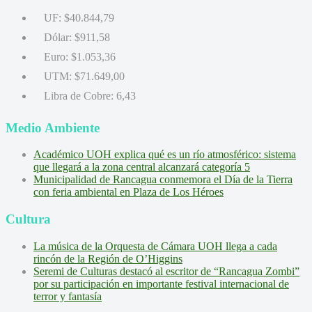
UF:
$40.844,79
Dólar:
$911,58
Euro:
$1.053,36
UTM:
$71.649,00
Libra de Cobre:
6,43
Medio Ambiente
Académico UOH explica qué es un río atmosférico: sistema
que llegará a la zona central alcanzará categoría 5
Municipalidad de Rancagua conmemora el Día de la Tierra
con feria ambiental en Plaza de Los Héroes
Cultura
La música de la Orquesta de Cámara UOH llega a cada
rincón de la Región de O’Higgins
Seremi de Culturas destacó al escritor de “Rancagua Zombi”
por su participación en importante festival internacional de
terror y fantasía