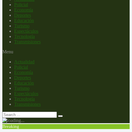
Policial
Economía
Deportes
Educación
Turismo
Espectáculos
Tecnología
Transmisiones
Menu
Actualidad
Policial
Economía
Deportes
Educación
Turismo
Espectáculos
Tecnología
Transmisiones
Breaking