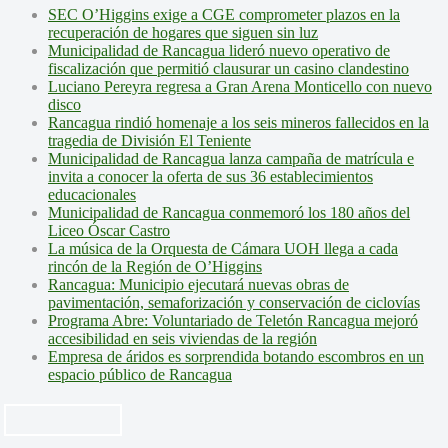
SEC O’Higgins exige a CGE comprometer plazos en la
recuperación de hogares que siguen sin luz
Municipalidad de Rancagua lideró nuevo operativo de
fiscalización que permitió clausurar un casino clandestino
Luciano Pereyra regresa a Gran Arena Monticello con nuevo
disco
Rancagua rindió homenaje a los seis mineros fallecidos en la
tragedia de División El Teniente
Municipalidad de Rancagua lanza campaña de matrícula e
invita a conocer la oferta de sus 36 establecimientos
educacionales
Municipalidad de Rancagua conmemoró los 180 años del
Liceo Óscar Castro
La música de la Orquesta de Cámara UOH llega a cada
rincón de la Región de O’Higgins
Rancagua: Municipio ejecutará nuevas obras de
pavimentación, semaforización y conservación de ciclovías
Programa Abre: Voluntariado de Teletón Rancagua mejoró
accesibilidad en seis viviendas de la región
Empresa de áridos es sorprendida botando escombros en un
espacio público de Rancagua