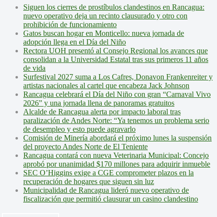
Siguen los cierres de prostíbulos clandestinos en Rancagua:
nuevo operativo deja un recinto clausurado y otro con
prohibición de funcionamiento
Gatos buscan hogar en Monticello: nueva jornada de
adopción llega en el Día del Niño
Rectora UOH presentó al Consejo Regional los avances que
consolidan a la Universidad Estatal tras sus primeros 11 años
de vida
Surfestival 2027 suma a Los Cafres, Donavon Frankenreiter y
artistas nacionales al cartel que encabeza Jack Johnson
Rancagua celebrará el Día del Niño con gran “Carnaval Vivo
2026” y una jornada llena de panoramas gratuitos
Alcalde de Rancagua alerta por impacto laboral tras
paralización de Andes Norte: “Ya tenemos un problema serio
de desempleo y esto puede agravarlo
Comisión de Minería abordará el próximo lunes la suspensión
del proyecto Andes Norte de El Teniente
Rancagua contará con nueva Veterinaria Municipal: Concejo
aprobó por unanimidad $170 millones para adquirir inmueble
SEC O’Higgins exige a CGE comprometer plazos en la
recuperación de hogares que siguen sin luz
Municipalidad de Rancagua lideró nuevo operativo de
fiscalización que permitió clausurar un casino clandestino