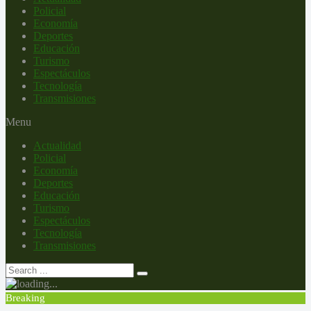
Policial
Economía
Deportes
Educación
Turismo
Espectáculos
Tecnología
Transmisiones
Menu
Actualidad
Policial
Economía
Deportes
Educación
Turismo
Espectáculos
Tecnología
Transmisiones
Breaking