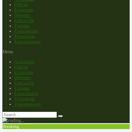
Policial
Economía
Deportes
Educación
Turismo
Espectáculos
Tecnología
Transmisiones
Menu
Actualidad
Policial
Economía
Deportes
Educación
Turismo
Espectáculos
Tecnología
Transmisiones
Breaking