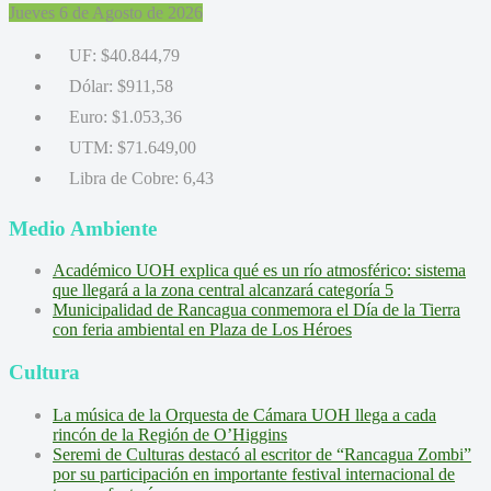
Jueves 6 de Agosto de 2026
UF:
$40.844,79
Dólar:
$911,58
Euro:
$1.053,36
UTM:
$71.649,00
Libra de Cobre:
6,43
Medio Ambiente
Académico UOH explica qué es un río atmosférico: sistema
que llegará a la zona central alcanzará categoría 5
Municipalidad de Rancagua conmemora el Día de la Tierra
con feria ambiental en Plaza de Los Héroes
Cultura
La música de la Orquesta de Cámara UOH llega a cada
rincón de la Región de O’Higgins
Seremi de Culturas destacó al escritor de “Rancagua Zombi”
por su participación en importante festival internacional de