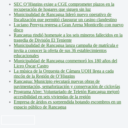
SEC O’Higgins exige a CGE comprometer plazos en la
recuperación de hogares que siguen sin luz
Municipalidad de Rancagua lideró nuevo operativo de
fiscalización que permitió clausurar un casino clandestino
Luciano Pereyra regresa a Gran Arena Monticello con nuevo
disco
Rancagua rindió homenaje a los seis mineros fallecidos en la
tragedia de División El Teniente
Municipalidad de Rancagua lanza campaña de matrícula e
invita a conocer la oferta de sus 36 establecimientos
educacionales
Municipalidad de Rancagua conmemoró los 180 años del
Liceo Óscar Castro
La música de la Orquesta de Cámara UOH llega a cada
rincón de la Región de O’Higgins
Rancagua: Municipio ejecutará nuevas obras de
pavimentación, semaforización y conservación de ciclovías
Programa Abre: Voluntariado de Teletón Rancagua mejoró
accesibilidad en seis viviendas de la región
Empresa de áridos es sorprendida botando escombros en un
espacio público de Rancagua