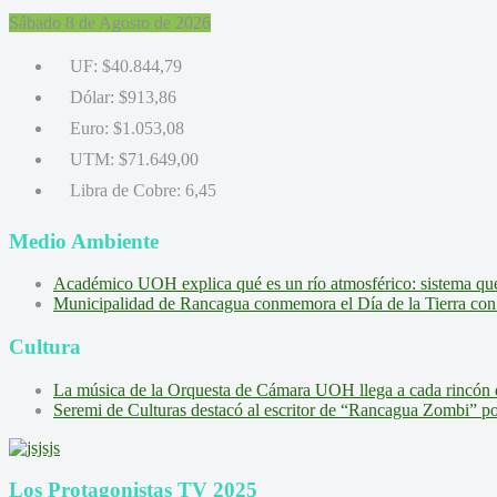
Sábado 8 de Agosto de 2026
UF:
$40.844,79
Dólar:
$913,86
Euro:
$1.053,08
UTM:
$71.649,00
Libra de Cobre:
6,45
Medio Ambiente
Académico UOH explica qué es un río atmosférico: sistema que l
Municipalidad de Rancagua conmemora el Día de la Tierra con 
Cultura
La música de la Orquesta de Cámara UOH llega a cada rincón 
Seremi de Culturas destacó al escritor de “Rancagua Zombi” por s
Los Protagonistas TV 2025