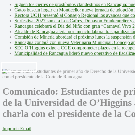
Siguen los cierres de prostíbulos clandestinos en Rancagua: nu
Gatos buscan hogar en Monticello: nueva jornada de adopción l
Rectora UOH presentó al Consejo Regional los avances que cons
Surfestival 2027 suma a Los Cafres, Donavon Frankenreiter y ar
Rancagua celebrará el Día del Niño con gran “Carnaval Vivo 2
Alcalde de Rancagua alerta por impacto laboral tras paralizac
Comisión de Minería abordará el próximo lunes la suspensión 
Rancagua contará con nueva Veterinaria Municipal: Concejo ap
SEC O’Higgins exige a CGE comprometer plazos en la recupera
Municipalidad de Rancagua lideró nuevo operativo de fiscalizac
Comunicado: Estudiantes de pr
de la Universidad de O’Higgins a
charla con el presidente de la 
Imprimir
Email