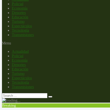
Policial
Economía
Deportes
Educación
Turismo
Espectáculos
Tecnología
Transmisiones
Menu
Actualidad
Policial
Economía
Deportes
Educación
Turismo
Espectáculos
Tecnología
Transmisiones
Breaking