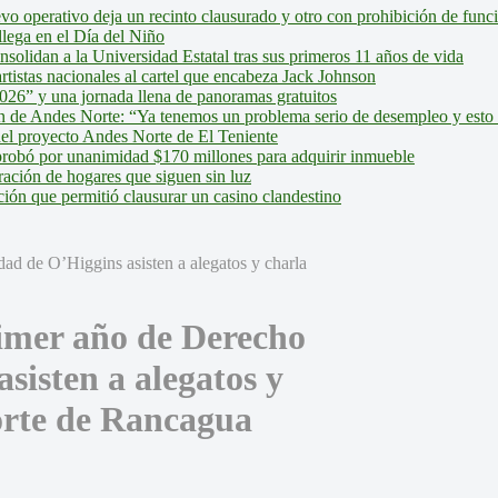
evo operativo deja un recinto clausurado y otro con prohibición de fun
lega en el Día del Niño
olidan a la Universidad Estatal tras sus primeros 11 años de vida
tistas nacionales al cartel que encabeza Jack Johnson
026” y una jornada llena de panoramas gratuitos
ión de Andes Norte: “Ya tenemos un problema serio de desempleo y esto
del proyecto Andes Norte de El Teniente
robó por unanimidad $170 millones para adquirir inmueble
ción de hogares que siguen sin luz
ión que permitió clausurar un casino clandestino
imer año de Derecho
sisten a alegatos y
Corte de Rancagua