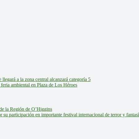
legará a la zona central alcanzará categoría 5
feria ambiental en Plaza de Los Héroes
de la Región de O’Higgins
u participación en importante festival internacional de terror y fantas