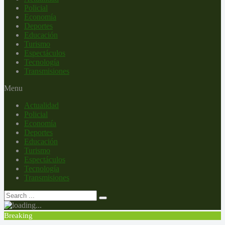
Policial
Economía
Deportes
Educación
Turismo
Espectáculos
Tecnología
Transmisiones
Menu
Actualidad
Policial
Economía
Deportes
Educación
Turismo
Espectáculos
Tecnología
Transmisiones
Breaking