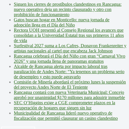
Siguen los cierres de prostíbulos clandestinos en Rancagua:
nuevo operativo deja un recinto clausurado y otro con
prohibición de funcionamiento
Gatos buscan hogar en Monticello: nueva jornada de
adopción llega en el Día del Niño
Rectora UOH presentó al Consejo Regional los avances que
consolidan a la Universidad Estatal tras sus primeros 11 años
de vida
Surfestival 2027 suma a Los Cafres, Donavon Frankenreiter y
artistas nacionales al cartel que encabeza Jack Johnson
Rancagua celebrará el Día del Niño con gran “Carnaval Vivo
2026” y una jornada llena de panoramas gratuitos
Alcalde de Rancagua alerta por impacto laboral tras
paralización de Andes Norte: “Ya tenemos un problema serio
de desempleo y esto puede agravarlo
Comisión de Minería abordará el próximo lunes la suspensión
del proyecto Andes Norte de El Teniente
Rancagua contará con nueva Veterinaria Municipal: Concejo
aprobó por unanimidad $170 millones para adquirir inmueble
SEC O’Higgins exige a CGE comprometer plazos en la
recuperación de hogares que siguen sin luz
Municipalidad de Rancagua lideró nuevo operativo de
fiscalización que permitió clausurar un casino clandestino