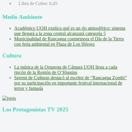
Libra de Cobre:
6,45
Medio Ambiente
Académico UOH explica qué es un río atmosférico: sistema
que llegará a la zona central alcanzará categoría 5
Municipalidad de Rancagua conmemora el Día de la Tierra
con feria ambiental en Plaza de Los Héroes
Cultura
La música de la Orquesta de Cámara UOH llega a cada
rincón de la Región de O’Higgins
Seremi de Culturas destacó al escritor de “Rancagua Zombi”
por su participación en importante festival internacional de
terror y fantasía
Los Protagonistas TV 2025