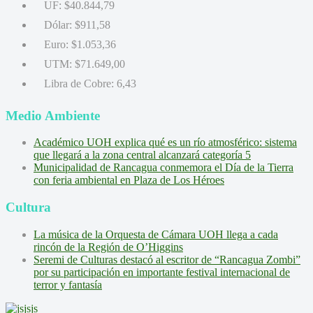
UF:
$40.844,79
Dólar:
$911,58
Euro:
$1.053,36
UTM:
$71.649,00
Libra de Cobre:
6,43
Medio Ambiente
Académico UOH explica qué es un río atmosférico: sistema
que llegará a la zona central alcanzará categoría 5
Municipalidad de Rancagua conmemora el Día de la Tierra
con feria ambiental en Plaza de Los Héroes
Cultura
La música de la Orquesta de Cámara UOH llega a cada
rincón de la Región de O’Higgins
Seremi de Culturas destacó al escritor de “Rancagua Zombi”
por su participación en importante festival internacional de
terror y fantasía