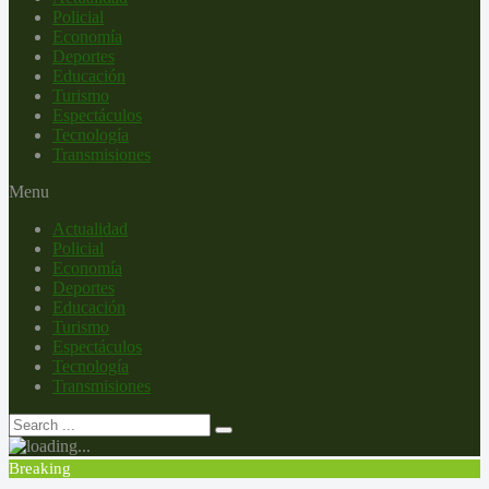
Policial
Economía
Deportes
Educación
Turismo
Espectáculos
Tecnología
Transmisiones
Menu
Actualidad
Policial
Economía
Deportes
Educación
Turismo
Espectáculos
Tecnología
Transmisiones
Breaking