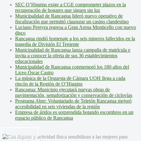
SEC O’Higgins exige a CGE comprometer plazos en la
recuperación de hogares que siguen sin luz
Municipalidad de Rancagua lideró nuevo operativo de
fiscalización que permitió clausurar un casino clandestino
Luciano Pereyra regresa a Gran Arena Monticello con nuevo
disco
Rancagua rindió homenaje a los seis mineros fallecidos en la
tragedia de División El Teniente
Municipalidad de Rancagua lanza campaña de matrícula e
invita a conocer la oferta de sus 36 establecimientos
educacionales
Municipalidad de Rancagua conmemoró los 180 años del
Liceo Óscar Castro
La música de la Orquesta de Cámara UOH llega a cada
rincón de la Región de O’Higgins
Rancagua: Municipio ejecutará nuevas obras de
pavimentación, semaforización y conservación de ciclovías
Programa Abre: Voluntariado de Teletón Rancagua mejoró
accesibilidad en seis viviendas de la región
Empresa de áridos es sorprendida botando escombros en un
espacio público de Rancagua