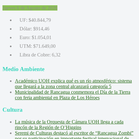
Jueves 6 de Agosto de 2026
UF:
$40.844,79
Dólar:
$914,46
Euro:
$1.054,01
UTM:
$71.649,00
Libra de Cobre:
6,32
Medio Ambiente
Académico UOH explica qué es un río atmosférico: sistema
que llegará a la zona central alcanzará categoría 5
Municipalidad de Rancagua conmemora el Día de la Tierra
con feria ambiental en Plaza de Los Héroes
Cultura
La música de la Orquesta de Cámara UOH llega a cada
rincón de la Región de O’Higgins
Seremi de Culturas destacó al escritor de “Rancagua Zombi”
por su participación en importante festival internacional de