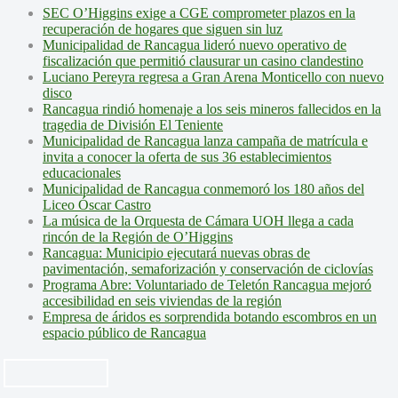
SEC O’Higgins exige a CGE comprometer plazos en la
recuperación de hogares que siguen sin luz
Municipalidad de Rancagua lideró nuevo operativo de
fiscalización que permitió clausurar un casino clandestino
Luciano Pereyra regresa a Gran Arena Monticello con nuevo
disco
Rancagua rindió homenaje a los seis mineros fallecidos en la
tragedia de División El Teniente
Municipalidad de Rancagua lanza campaña de matrícula e
invita a conocer la oferta de sus 36 establecimientos
educacionales
Municipalidad de Rancagua conmemoró los 180 años del
Liceo Óscar Castro
La música de la Orquesta de Cámara UOH llega a cada
rincón de la Región de O’Higgins
Rancagua: Municipio ejecutará nuevas obras de
pavimentación, semaforización y conservación de ciclovías
Programa Abre: Voluntariado de Teletón Rancagua mejoró
accesibilidad en seis viviendas de la región
Empresa de áridos es sorprendida botando escombros en un
espacio público de Rancagua