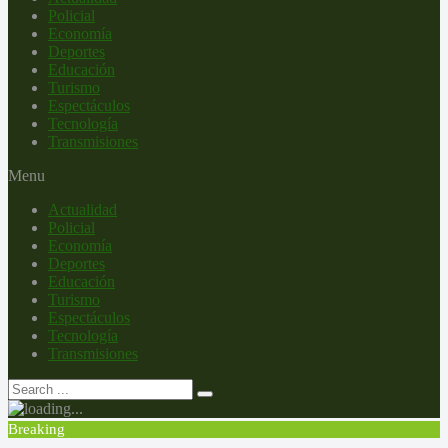
Policial
Economía
Deportes
Educación
Turismo
Espectáculos
Tecnología
Transmisiones
Menu
Actualidad
Policial
Economía
Deportes
Educación
Turismo
Espectáculos
Tecnología
Transmisiones
Breaking