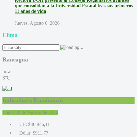
Rectora UOH presentó al Consejo Regional los avances
que consolidan a la Universidad Estatal tras sus primeros
11 años de vida
Jueves, Agosto 6, 2026
Clima
Rancagua
now
6℃
Indicadores Económicos
Lunes 10 de Agosto de 2026
UF:
$40.846,11
Dólar:
$911,77