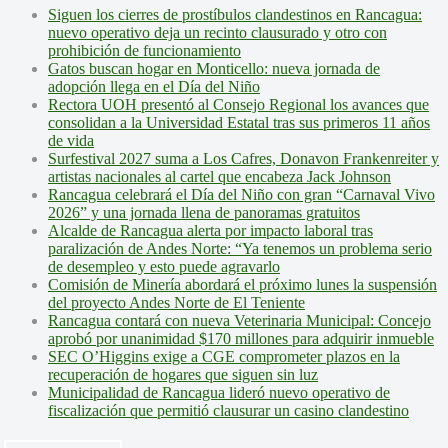
Siguen los cierres de prostíbulos clandestinos en Rancagua:
nuevo operativo deja un recinto clausurado y otro con
prohibición de funcionamiento
Gatos buscan hogar en Monticello: nueva jornada de
adopción llega en el Día del Niño
Rectora UOH presentó al Consejo Regional los avances que
consolidan a la Universidad Estatal tras sus primeros 11 años
de vida
Surfestival 2027 suma a Los Cafres, Donavon Frankenreiter y
artistas nacionales al cartel que encabeza Jack Johnson
Rancagua celebrará el Día del Niño con gran “Carnaval Vivo
2026” y una jornada llena de panoramas gratuitos
Alcalde de Rancagua alerta por impacto laboral tras
paralización de Andes Norte: “Ya tenemos un problema serio
de desempleo y esto puede agravarlo
Comisión de Minería abordará el próximo lunes la suspensión
del proyecto Andes Norte de El Teniente
Rancagua contará con nueva Veterinaria Municipal: Concejo
aprobó por unanimidad $170 millones para adquirir inmueble
SEC O’Higgins exige a CGE comprometer plazos en la
recuperación de hogares que siguen sin luz
Municipalidad de Rancagua lideró nuevo operativo de
fiscalización que permitió clausurar un casino clandestino