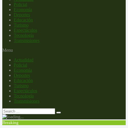
Policial
Economía
Deportes
Educación
Turismo
Espectáculos
Tecnología
Transmisiones
Menu
Actualidad
Policial
Economía
Deportes
Educación
Turismo
Espectáculos
Tecnología
Transmisiones
Breaking