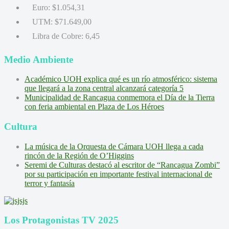
Euro:
$1.054,31
UTM:
$71.649,00
Libra de Cobre:
6,45
Medio Ambiente
Académico UOH explica qué es un río atmosférico: sistema
que llegará a la zona central alcanzará categoría 5
Municipalidad de Rancagua conmemora el Día de la Tierra
con feria ambiental en Plaza de Los Héroes
Cultura
La música de la Orquesta de Cámara UOH llega a cada
rincón de la Región de O’Higgins
Seremi de Culturas destacó al escritor de “Rancagua Zombi”
por su participación en importante festival internacional de
terror y fantasía
Los Protagonistas TV 2025