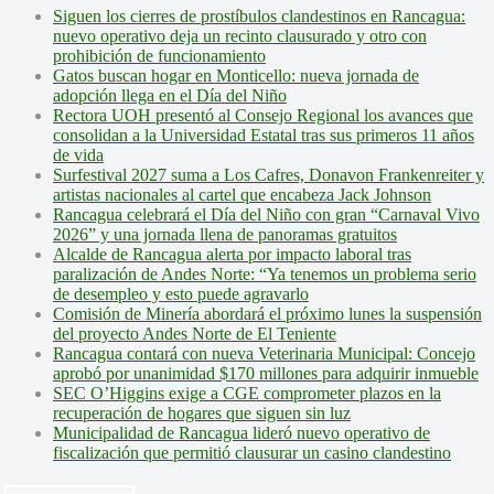
Siguen los cierres de prostíbulos clandestinos en Rancagua:
nuevo operativo deja un recinto clausurado y otro con
prohibición de funcionamiento
Gatos buscan hogar en Monticello: nueva jornada de
adopción llega en el Día del Niño
Rectora UOH presentó al Consejo Regional los avances que
consolidan a la Universidad Estatal tras sus primeros 11 años
de vida
Surfestival 2027 suma a Los Cafres, Donavon Frankenreiter y
artistas nacionales al cartel que encabeza Jack Johnson
Rancagua celebrará el Día del Niño con gran “Carnaval Vivo
2026” y una jornada llena de panoramas gratuitos
Alcalde de Rancagua alerta por impacto laboral tras
paralización de Andes Norte: “Ya tenemos un problema serio
de desempleo y esto puede agravarlo
Comisión de Minería abordará el próximo lunes la suspensión
del proyecto Andes Norte de El Teniente
Rancagua contará con nueva Veterinaria Municipal: Concejo
aprobó por unanimidad $170 millones para adquirir inmueble
SEC O’Higgins exige a CGE comprometer plazos en la
recuperación de hogares que siguen sin luz
Municipalidad de Rancagua lideró nuevo operativo de
fiscalización que permitió clausurar un casino clandestino