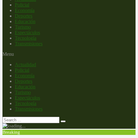
Policial
Economía
Deportes
Educación
Turismo
Espectáculos
Tecnología
Transmisiones
Menu
Actualidad
Policial
Economía
Deportes
Educación
Turismo
Espectáculos
Tecnología
Transmisiones
Breaking