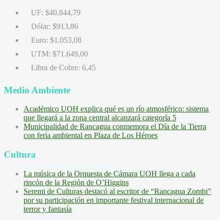
UF:
$40.844,79
Dólar:
$913,86
Euro:
$1.053,08
UTM:
$71.649,00
Libra de Cobre:
6,45
Medio Ambiente
Académico UOH explica qué es un río atmosférico: sistema
que llegará a la zona central alcanzará categoría 5
Municipalidad de Rancagua conmemora el Día de la Tierra
con feria ambiental en Plaza de Los Héroes
Cultura
La música de la Orquesta de Cámara UOH llega a cada
rincón de la Región de O’Higgins
Seremi de Culturas destacó al escritor de “Rancagua Zombi”
por su participación en importante festival internacional de
terror y fantasía