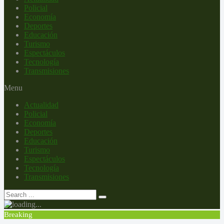
Policial
Economía
Deportes
Educación
Turismo
Espectáculos
Tecnología
Transmisiones
Menu
Actualidad
Policial
Economía
Deportes
Educación
Turismo
Espectáculos
Tecnología
Transmisiones
Breaking