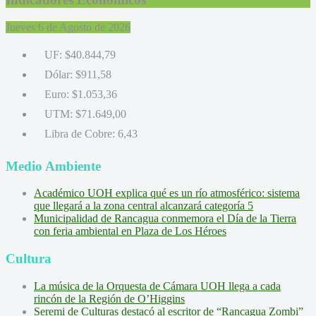
Jueves 6 de Agosto de 2026
UF:
$40.844,79
Dólar:
$911,58
Euro:
$1.053,36
UTM:
$71.649,00
Libra de Cobre:
6,43
Medio Ambiente
Académico UOH explica qué es un río atmosférico: sistema
que llegará a la zona central alcanzará categoría 5
Municipalidad de Rancagua conmemora el Día de la Tierra
con feria ambiental en Plaza de Los Héroes
Cultura
La música de la Orquesta de Cámara UOH llega a cada
rincón de la Región de O’Higgins
Seremi de Culturas destacó al escritor de “Rancagua Zombi”