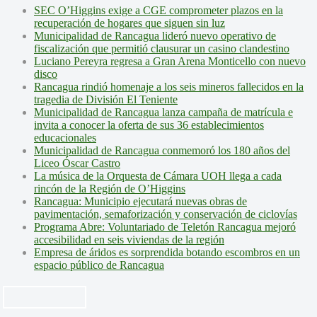
SEC O’Higgins exige a CGE comprometer plazos en la
recuperación de hogares que siguen sin luz
Municipalidad de Rancagua lideró nuevo operativo de
fiscalización que permitió clausurar un casino clandestino
Luciano Pereyra regresa a Gran Arena Monticello con nuevo
disco
Rancagua rindió homenaje a los seis mineros fallecidos en la
tragedia de División El Teniente
Municipalidad de Rancagua lanza campaña de matrícula e
invita a conocer la oferta de sus 36 establecimientos
educacionales
Municipalidad de Rancagua conmemoró los 180 años del
Liceo Óscar Castro
La música de la Orquesta de Cámara UOH llega a cada
rincón de la Región de O’Higgins
Rancagua: Municipio ejecutará nuevas obras de
pavimentación, semaforización y conservación de ciclovías
Programa Abre: Voluntariado de Teletón Rancagua mejoró
accesibilidad en seis viviendas de la región
Empresa de áridos es sorprendida botando escombros en un
espacio público de Rancagua