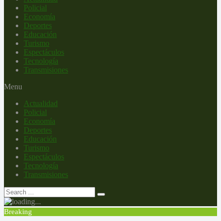
Policial
Economía
Deportes
Educación
Turismo
Espectáculos
Tecnología
Transmisiones
Menu
Actualidad
Policial
Economía
Deportes
Educación
Turismo
Espectáculos
Tecnología
Transmisiones
Breaking