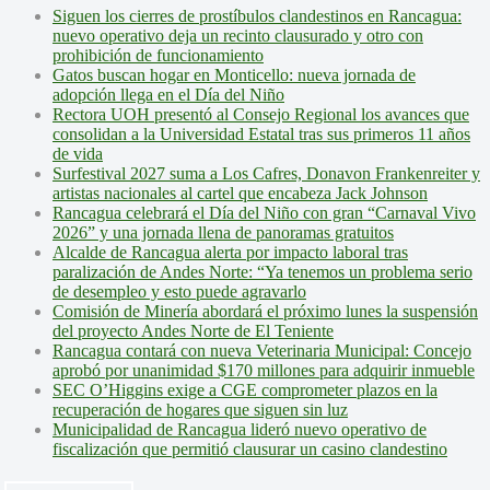
Siguen los cierres de prostíbulos clandestinos en Rancagua:
nuevo operativo deja un recinto clausurado y otro con
prohibición de funcionamiento
Gatos buscan hogar en Monticello: nueva jornada de
adopción llega en el Día del Niño
Rectora UOH presentó al Consejo Regional los avances que
consolidan a la Universidad Estatal tras sus primeros 11 años
de vida
Surfestival 2027 suma a Los Cafres, Donavon Frankenreiter y
artistas nacionales al cartel que encabeza Jack Johnson
Rancagua celebrará el Día del Niño con gran “Carnaval Vivo
2026” y una jornada llena de panoramas gratuitos
Alcalde de Rancagua alerta por impacto laboral tras
paralización de Andes Norte: “Ya tenemos un problema serio
de desempleo y esto puede agravarlo
Comisión de Minería abordará el próximo lunes la suspensión
del proyecto Andes Norte de El Teniente
Rancagua contará con nueva Veterinaria Municipal: Concejo
aprobó por unanimidad $170 millones para adquirir inmueble
SEC O’Higgins exige a CGE comprometer plazos en la
recuperación de hogares que siguen sin luz
Municipalidad de Rancagua lideró nuevo operativo de
fiscalización que permitió clausurar un casino clandestino