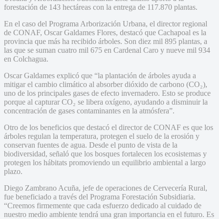
forestación de 143 hectáreas con la entrega de 117.870 plantas.
En el caso del Programa Arborización Urbana, el director regional
de CONAF, Oscar Galdames Flores, destacó que Cachapoal es la
provincia que más ha recibido árboles. Son diez mil 895 plantas, a
las que se suman cuatro mil 675 en Cardenal Caro y nueve mil 934
en Colchagua.
Oscar Galdames explicó que “la plantación de árboles ayuda a
mitigar el cambio climático al absorber dióxido de carbono (CO₂),
uno de los principales gases de efecto invernadero. Esto se produce
porque al capturar CO₂ se libera oxígeno, ayudando a disminuir la
concentración de gases contaminantes en la atmósfera”.
Otro de los beneficios que destacó el director de CONAF es que los
árboles regulan la temperatura, protegen el suelo de la erosión y
conservan fuentes de agua. Desde el punto de vista de la
biodiversidad, señaló que los bosques fortalecen los ecosistemas y
protegen los hábitats promoviendo un equilibrio ambiental a largo
plazo.
Diego Zambrano Acuña, jefe de operaciones de Cervecería Rural,
fue beneficiado a través del Programa Forestación Subsidiaria.
“Creemos firmemente que cada esfuerzo dedicado al cuidado de
nuestro medio ambiente tendrá una gran importancia en el futuro. Es