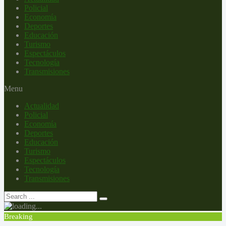
Policial
Economía
Deportes
Educación
Turismo
Espectáculos
Tecnología
Transmisiones
Menu
Actualidad
Policial
Economía
Deportes
Educación
Turismo
Espectáculos
Tecnología
Transmisiones
Breaking