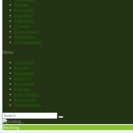
Policial
Economía
Deportes
Educación
Turismo
Espectáculos
Tecnología
Transmisiones
Menu
Actualidad
Policial
Economía
Deportes
Educación
Turismo
Espectáculos
Tecnología
Transmisiones
Breaking