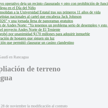
evo operativo deja un recinto clausurado y otro con prohibición de fun
lega en el Día del Niño
olidan a la Universidad Estatal tras sus primeros 11 años de vida
tistas nacionales al cartel que encabeza Jack Johnson
026” y una jornada llena de panoramas gratuitos
ión de Andes Norte: “Ya tenemos un problema serio de desempleo y esto
del proyecto Andes Norte de El Teniente
robó por unanimidad $170 millones para adquirir inmueble
ción de hogares que siguen sin luz
ión que permitió clausurar un casino clandestino
liación de terreno
agua
28 de noviembre la modificación al contrato