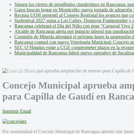
Siguen los cierres de prostíbulos clandestinos en Rancagua: nu
Gatos buscan hogar en Monticello: nueva jornada de adopción l
Rectora UOH presentó al Consejo Regional los avances que cons
Surfestival 2027 suma a Los Cafres, Donavon Frankenreiter y ar
Rancagua celebrará el Día del Niño con gran “Carnaval Vivo 2
Alcalde de Rancagua alerta por impacto laboral tras paralizac
Comisión de Minería abordará el próximo lunes la suspensión 
Rancagua contará con nueva Veterinaria Municipal: Concejo ap
SEC O’Higgins exige a CGE comprometer plazos en la recupera
Municipalidad de Rancagua lideró nuevo operativo de fiscalizac
Concejo Municipal aprueba amp
para Capilla de Gaudí en Ranc
Imprimir
Email
Por unanimidad el Concejo Municipal de Rancagua aprobó este lunes 