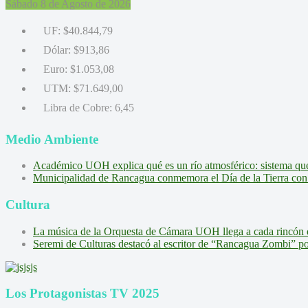
Sábado 8 de Agosto de 2026
UF:
$40.844,79
Dólar:
$913,86
Euro:
$1.053,08
UTM:
$71.649,00
Libra de Cobre:
6,45
Medio Ambiente
Académico UOH explica qué es un río atmosférico: sistema que l
Municipalidad de Rancagua conmemora el Día de la Tierra con 
Cultura
La música de la Orquesta de Cámara UOH llega a cada rincón 
Seremi de Culturas destacó al escritor de “Rancagua Zombi” por s
Los Protagonistas TV 2025