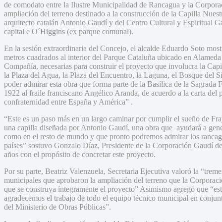
de comodato entre la Ilustre Municipalidad de Rancagua y la Corpora
ampliación del terreno destinado a la construcción de la Capilla Nues
arquitecto catalán Antonio Gaudí y del Centro Cultural y Espiritual G
capital e O´Higgins (ex parque comunal).
En la sesión extraordinaria del Concejo, el alcalde Eduardo Soto mostr
metros cuadrados al interior del Parque Cataluña ubicado en Alame
Compañía, necesarias para construir el proyecto que involucra la Capi
la Plaza del Agua, la Plaza del Encuentro, la Laguna, el Bosque del S
poder admirar esta obra que forma parte de la Basílica de la Sagrada 
1922 al fraile franciscano Angélico Aranda, de acuerdo a la carta de
confraternidad entre España y América” .
“Este es un paso más en un largo caminar por cumplir el sueño de F
una capilla diseñada por Antonio Gaudí, una obra que ayudará a gener
como en el resto de mundo y que pronto podremos admirar los rancagü
países” sostuvo Gonzalo Díaz, Presidente de la Corporación Gaudí de
años con el propósito de concretar este proyecto.
Por su parte, Beatriz Valenzuela, Secretaria Ejecutiva valoró la “trem
municipales que aprobaron la ampliación del terreno que la Corporac
que se construya íntegramente el proyecto” Asimismo agregó que “est
agradecemos el trabajo de todo el equipo técnico municipal en conjun
del Ministerio de Obras Públicas”.