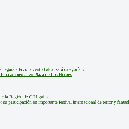
legará a la zona central alcanzará categoría 5
feria ambiental en Plaza de Los Héroes
de la Región de O’Higgins
u participación en importante festival internacional de terror y fantas