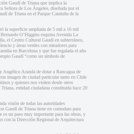
ción Gaudí de Triana que implica la
tra Señora de Los Ángeles, diseñada por el
audí de Triana en el Parque Cataluña de la
ó la superficie ampliada de 5 mil a 16 mil
da Bernardo O’Higgins esquina Avenida La
lla, el Centro Cultural Gaudí en subterráneo,
ilencio y áreas verdes con miradores para
Familia en Barcelona y que fue regalada el año
l propio Gaudí “como un símbolo de
ray Angélico Aranda de dotar a Rancagua de
ar imagen de ciudad particular tanto en Chile
inos y quienes nos visiten desde otros
 Triana, entidad ciudadana constituida hace 20
enda visión de todas las autoridades
ion Gaudí de Triana tiene en comodato para
e es un paso muy importante para las obras, y
to con la Dirección Regional de Arquitectura