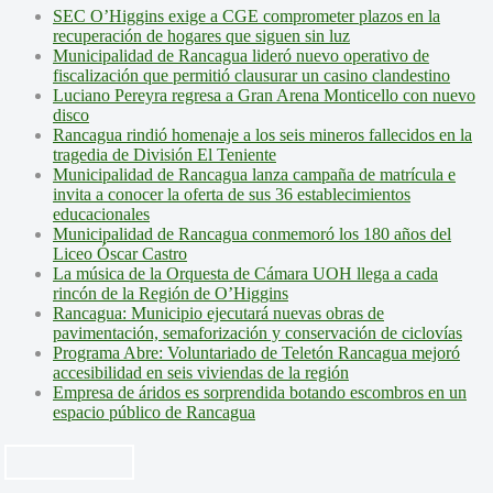
SEC O’Higgins exige a CGE comprometer plazos en la
recuperación de hogares que siguen sin luz
Municipalidad de Rancagua lideró nuevo operativo de
fiscalización que permitió clausurar un casino clandestino
Luciano Pereyra regresa a Gran Arena Monticello con nuevo
disco
Rancagua rindió homenaje a los seis mineros fallecidos en la
tragedia de División El Teniente
Municipalidad de Rancagua lanza campaña de matrícula e
invita a conocer la oferta de sus 36 establecimientos
educacionales
Municipalidad de Rancagua conmemoró los 180 años del
Liceo Óscar Castro
La música de la Orquesta de Cámara UOH llega a cada
rincón de la Región de O’Higgins
Rancagua: Municipio ejecutará nuevas obras de
pavimentación, semaforización y conservación de ciclovías
Programa Abre: Voluntariado de Teletón Rancagua mejoró
accesibilidad en seis viviendas de la región
Empresa de áridos es sorprendida botando escombros en un
espacio público de Rancagua