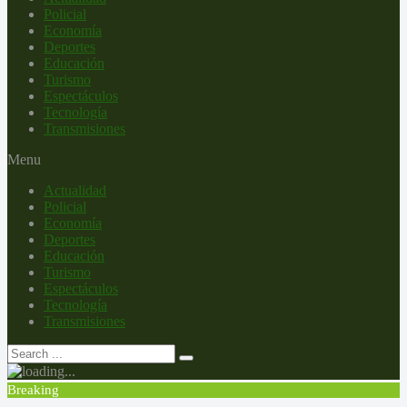
Policial
Economía
Deportes
Educación
Turismo
Espectáculos
Tecnología
Transmisiones
Menu
Actualidad
Policial
Economía
Deportes
Educación
Turismo
Espectáculos
Tecnología
Transmisiones
Breaking