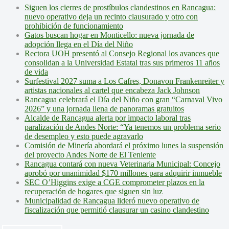
Siguen los cierres de prostíbulos clandestinos en Rancagua:
nuevo operativo deja un recinto clausurado y otro con
prohibición de funcionamiento
Gatos buscan hogar en Monticello: nueva jornada de
adopción llega en el Día del Niño
Rectora UOH presentó al Consejo Regional los avances que
consolidan a la Universidad Estatal tras sus primeros 11 años
de vida
Surfestival 2027 suma a Los Cafres, Donavon Frankenreiter y
artistas nacionales al cartel que encabeza Jack Johnson
Rancagua celebrará el Día del Niño con gran “Carnaval Vivo
2026” y una jornada llena de panoramas gratuitos
Alcalde de Rancagua alerta por impacto laboral tras
paralización de Andes Norte: “Ya tenemos un problema serio
de desempleo y esto puede agravarlo
Comisión de Minería abordará el próximo lunes la suspensión
del proyecto Andes Norte de El Teniente
Rancagua contará con nueva Veterinaria Municipal: Concejo
aprobó por unanimidad $170 millones para adquirir inmueble
SEC O’Higgins exige a CGE comprometer plazos en la
recuperación de hogares que siguen sin luz
Municipalidad de Rancagua lideró nuevo operativo de
fiscalización que permitió clausurar un casino clandestino