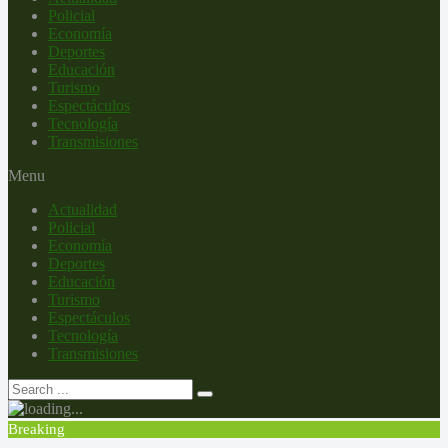
Policial
Economía
Deportes
Educación
Turismo
Espectáculos
Tecnología
Transmisiones
Menu
Actualidad
Policial
Economía
Deportes
Educación
Turismo
Espectáculos
Tecnología
Transmisiones
Breaking