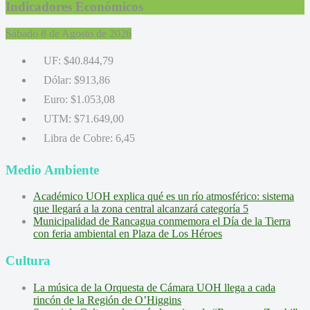
Indicadores Económicos
Sábado 8 de Agosto de 2026
UF:
$40.844,79
Dólar:
$913,86
Euro:
$1.053,08
UTM:
$71.649,00
Libra de Cobre:
6,45
Medio Ambiente
Académico UOH explica qué es un río atmosférico: sistema
que llegará a la zona central alcanzará categoría 5
Municipalidad de Rancagua conmemora el Día de la Tierra
con feria ambiental en Plaza de Los Héroes
Cultura
La música de la Orquesta de Cámara UOH llega a cada
rincón de la Región de O’Higgins