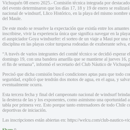
Vichuquén 08 enero 2025.- Comisión técnica integrada por destacados
del evento determinaron que los días 17, 18 y 19 de enero se realizará
nacional de windsurf, Llico Histórico, en la playa del mismo nombre
del Maule.
De este modo se resuelve la expectación que existía entre los amantes
inscribirse, vivir la experiencia única que significa navegar en la play
el auspiciador Goya windsurfer: el sorteo de un viaje a Maui por una 
disciplina en las playas color turquesa rodeadas de exuberante selva, 
“A través de varios integrantes del comité técnico se decidió esperar 
domingo 19, con una bandera amarilla que se mantiene al jueves 16, 
el fin de semana”, informó el secretario del Club Náutico de Vichuqu
Precisó que dicha comisión buscó condiciones aptas para que todo com
seguridad, explicó que tendrán dos motos de agua, en el agua, y salva
eventualmente ocurra.
Esta tercera fecha y final del campeonato nacional de windsurf brinda
la destreza de las y los exponentes, como asimismo una oportunidad a 
tabla por primera vez. Esto porque tanto entrenadores de todo Chile c
deportivas de iniciación.
Las inscripciones están abiertas en: https://welcu.com/club-nautico-vi
Share
0