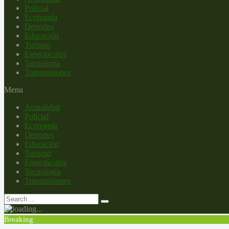
Policial
Economía
Deportes
Educación
Turismo
Espectáculos
Tecnología
Transmisiones
Menu
Actualidad
Policial
Economía
Deportes
Educación
Turismo
Espectáculos
Tecnología
Transmisiones
Breaking