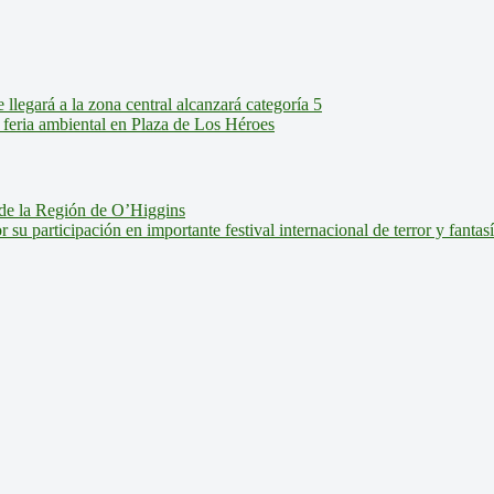
legará a la zona central alcanzará categoría 5
feria ambiental en Plaza de Los Héroes
de la Región de O’Higgins
u participación en importante festival internacional de terror y fantas