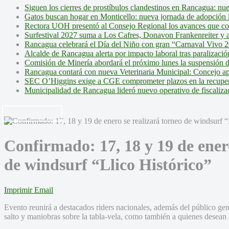
Siguen los cierres de prostíbulos clandestinos en Rancagua: nu
Gatos buscan hogar en Monticello: nueva jornada de adopción l
Rectora UOH presentó al Consejo Regional los avances que cons
Surfestival 2027 suma a Los Cafres, Donavon Frankenreiter y ar
Rancagua celebrará el Día del Niño con gran “Carnaval Vivo 2
Alcalde de Rancagua alerta por impacto laboral tras paralizac
Comisión de Minería abordará el próximo lunes la suspensión 
Rancagua contará con nueva Veterinaria Municipal: Concejo ap
SEC O’Higgins exige a CGE comprometer plazos en la recupera
Municipalidad de Rancagua lideró nuevo operativo de fiscalizac
Confirmado: 17, 18 y 19 de enero
de windsurf “Llico Histórico”
Imprimir
Email
Evento reunirá a destacados riders nacionales, además del público gene
salto y maniobras sobre la tabla-vela, como también a quienes desean a