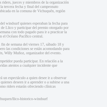
 riders, jueces y miembros de la organización
 la tercera fecha y final del campeonato
 ubicada en la comuna de Vichuquén, región
 del windsurf quienes esperaban la fecha para
a de Llico y participar del premio otorgado por
semana con todo pagado para ir a practicar la
en el Océano Pacífico central.
el fin de semana del viernes 17, sábado 18 y
pero las condiciones se están acomodando para
én, Willy Muñoz, organizador del evento.
petidor pueda participar. En relación a la
vidas atentos a cualquier incidente que
rá un espectáculo a quien desee ir a observar
quienes deseen ir a aprender o a subirse a una
omo riders estarán ofreciendo clínicas
chuquen/llico-historico-windsurf