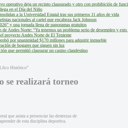
evo operativo deja un recinto clausurado y otro con prohibición de fun
lega en el Día del Niño
olidan a la Universidad Estatal tras sus primeros 11 años de vida
tistas nacionales al cartel que encabeza Jack Johnson
026” y una jornada llena de panoramas gratuitos
ión de Andes Norte: “Ya tenemos un problema serio de desempleo y esto
del proyecto Andes Norte de El Teniente
robó por unanimidad $170 millones para adquirir inmueble
ción de hogares que siguen sin luz
ión que permitió clausurar un casino clandestino
 se realizará torneo
ral que asista a presenciar las destrezas de
prender de esta disciplina deportiva.