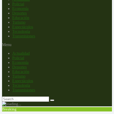
Policial
Economía
Deportes
Educación
Turismo
Espectáculos
Tecnología
Transmisiones
Menu
Actualidad
Policial
Economía
Deportes
Educación
Turismo
Espectáculos
Tecnología
Transmisiones
Breaking