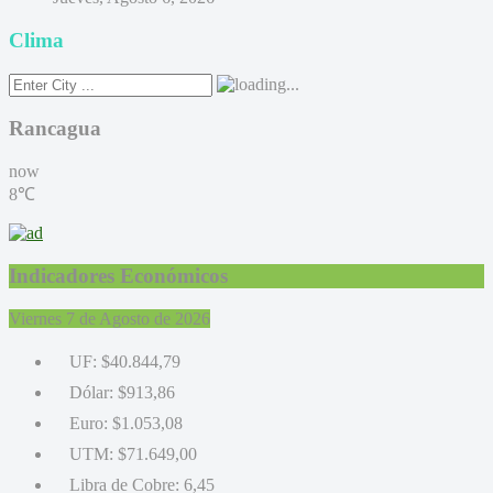
Clima
Rancagua
now
8℃
Indicadores Económicos
Viernes 7 de Agosto de 2026
UF:
$40.844,79
Dólar:
$913,86
Euro:
$1.053,08
UTM:
$71.649,00
Libra de Cobre:
6,45