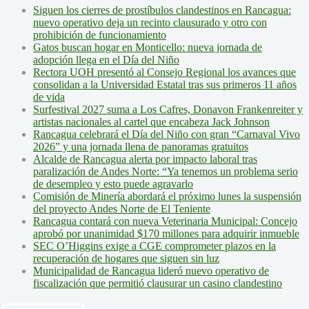
Siguen los cierres de prostíbulos clandestinos en Rancagua:
nuevo operativo deja un recinto clausurado y otro con
prohibición de funcionamiento
Gatos buscan hogar en Monticello: nueva jornada de
adopción llega en el Día del Niño
Rectora UOH presentó al Consejo Regional los avances que
consolidan a la Universidad Estatal tras sus primeros 11 años
de vida
Surfestival 2027 suma a Los Cafres, Donavon Frankenreiter y
artistas nacionales al cartel que encabeza Jack Johnson
Rancagua celebrará el Día del Niño con gran “Carnaval Vivo
2026” y una jornada llena de panoramas gratuitos
Alcalde de Rancagua alerta por impacto laboral tras
paralización de Andes Norte: “Ya tenemos un problema serio
de desempleo y esto puede agravarlo
Comisión de Minería abordará el próximo lunes la suspensión
del proyecto Andes Norte de El Teniente
Rancagua contará con nueva Veterinaria Municipal: Concejo
aprobó por unanimidad $170 millones para adquirir inmueble
SEC O’Higgins exige a CGE comprometer plazos en la
recuperación de hogares que siguen sin luz
Municipalidad de Rancagua lideró nuevo operativo de
fiscalización que permitió clausurar un casino clandestino