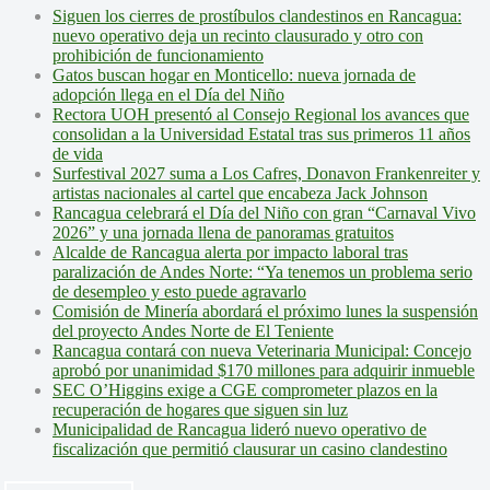
Siguen los cierres de prostíbulos clandestinos en Rancagua:
nuevo operativo deja un recinto clausurado y otro con
prohibición de funcionamiento
Gatos buscan hogar en Monticello: nueva jornada de
adopción llega en el Día del Niño
Rectora UOH presentó al Consejo Regional los avances que
consolidan a la Universidad Estatal tras sus primeros 11 años
de vida
Surfestival 2027 suma a Los Cafres, Donavon Frankenreiter y
artistas nacionales al cartel que encabeza Jack Johnson
Rancagua celebrará el Día del Niño con gran “Carnaval Vivo
2026” y una jornada llena de panoramas gratuitos
Alcalde de Rancagua alerta por impacto laboral tras
paralización de Andes Norte: “Ya tenemos un problema serio
de desempleo y esto puede agravarlo
Comisión de Minería abordará el próximo lunes la suspensión
del proyecto Andes Norte de El Teniente
Rancagua contará con nueva Veterinaria Municipal: Concejo
aprobó por unanimidad $170 millones para adquirir inmueble
SEC O’Higgins exige a CGE comprometer plazos en la
recuperación de hogares que siguen sin luz
Municipalidad de Rancagua lideró nuevo operativo de
fiscalización que permitió clausurar un casino clandestino