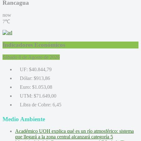
Rancagua
now
7℃
Indicadores Económicos
Sábado 8 de Agosto de 2026
UF:
$40.844,79
Dólar:
$913,86
Euro:
$1.053,08
UTM:
$71.649,00
Libra de Cobre:
6,45
Medio Ambiente
Académico UOH explica qué es un río atmosférico: sistema
que llegará a la zona central alcanzará categoría 5