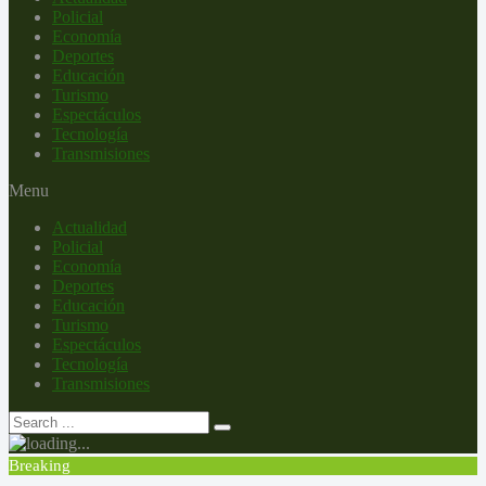
Policial
Economía
Deportes
Educación
Turismo
Espectáculos
Tecnología
Transmisiones
Menu
Actualidad
Policial
Economía
Deportes
Educación
Turismo
Espectáculos
Tecnología
Transmisiones
Breaking