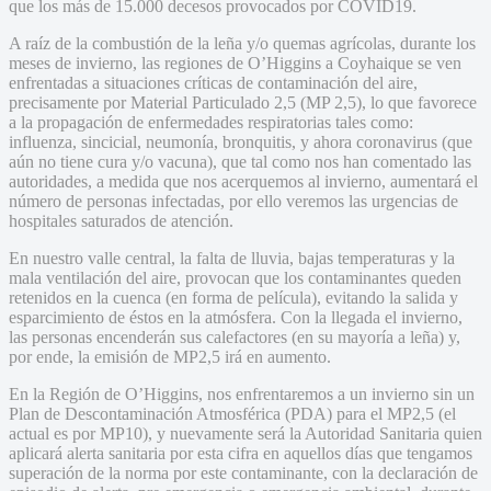
que los más de 15.000 decesos provocados por COVID19.
A raíz de la combustión de la leña y/o quemas agrícolas, durante los
meses de invierno, las regiones de O’Higgins a Coyhaique se ven
enfrentadas a situaciones críticas de contaminación del aire,
precisamente por Material Particulado 2,5 (MP 2,5), lo que favorece
a la propagación de enfermedades respiratorias tales como:
influenza, sincicial, neumonía, bronquitis, y ahora coronavirus (que
aún no tiene cura y/o vacuna), que tal como nos han comentado las
autoridades, a medida que nos acerquemos al invierno, aumentará el
número de personas infectadas, por ello veremos las urgencias de
hospitales saturados de atención.
En nuestro valle central, la falta de lluvia, bajas temperaturas y la
mala ventilación del aire, provocan que los contaminantes queden
retenidos en la cuenca (en forma de película), evitando la salida y
esparcimiento de éstos en la atmósfera. Con la llegada el invierno,
las personas encenderán sus calefactores (en su mayoría a leña) y,
por ende, la emisión de MP2,5 irá en aumento.
En la Región de O’Higgins, nos enfrentaremos a un invierno sin un
Plan de Descontaminación Atmosférica (PDA) para el MP2,5 (el
actual es por MP10), y nuevamente será la Autoridad Sanitaria quien
aplicará alerta sanitaria por esta cifra en aquellos días que tengamos
superación de la norma por este contaminante, con la declaración de