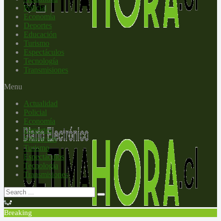
Policial
Economía
Deportes
Educación
Turismo
Espectáculos
Tecnología
Transmisiones
Menu
Actualidad
Policial
Economía
Deportes
Educación
Turismo
Espectáculos
Tecnología
Transmisiones
Breaking