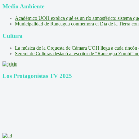
Medio Ambiente
Académico UOH explica qué es un río atmosférico: sistema que l
Municipalidad de Rancagua conmemora el Día de la Tierra con 
Cultura
La música de la Orquesta de Cámara UOH llega a cada rincón 
Seremi de Culturas destacó al escritor de “Rancagua Zombi” por s
Los Protagonistas TV 2025