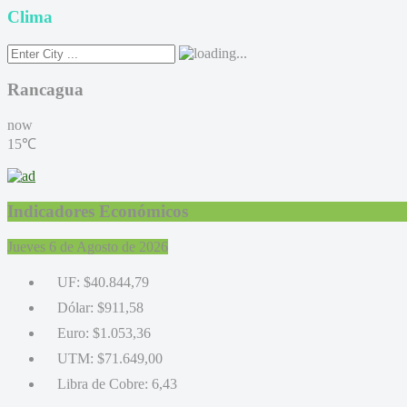
Clima
Rancagua
now
15℃
Indicadores Económicos
Jueves 6 de Agosto de 2026
UF:
$40.844,79
Dólar:
$911,58
Euro:
$1.053,36
UTM:
$71.649,00
Libra de Cobre:
6,43