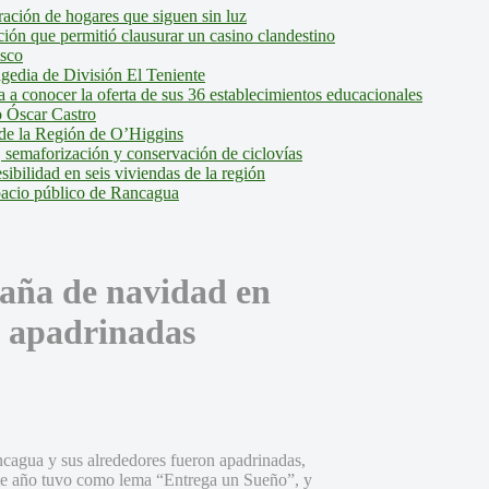
ción de hogares que siguen sin luz
ión que permitió clausurar un casino clandestino
isco
agedia de División El Teniente
a conocer la oferta de sus 36 establecimientos educacionales
 Óscar Castro
de la Región de O’Higgins
 semaforización y conservación de ciclovías
bilidad en seis viviendas de la región
pacio público de Rancagua
paña de navidad en
 apadrinadas
ncagua y sus alrededores fueron apadrinadas,
ste año tuvo como lema “Entrega un Sueño”, y