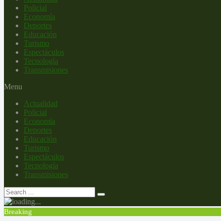
Policial
Economía
Deportes
Educación
Turismo
Espectáculos
Tecnología
Transmisiones
Menu
Actualidad
Policial
Economía
Deportes
Educación
Turismo
Espectáculos
Tecnología
Transmisiones
Breaking