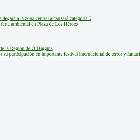
legará a la zona central alcanzará categoría 5
feria ambiental en Plaza de Los Héroes
de la Región de O’Higgins
u participación en importante festival internacional de terror y fantas