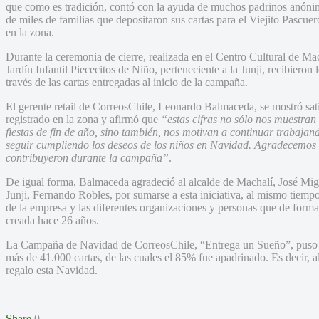
que como es tradición, contó con la ayuda de muchos padrinos anónim
de miles de familias que depositaron sus cartas para el Viejito Pascuer
en la zona.
Durante la ceremonia de cierre, realizada en el Centro Cultural de Ma
Jardín Infantil Piececitos de Niño, perteneciente a la Junji, recibieron
través de las cartas entregadas al inicio de la campaña.
El gerente retail de CorreosChile, Leonardo Balmaceda, se mostró sat
registrado en la zona y afirmó que
“estas cifras no sólo nos muestran 
fiestas de fin de año, sino también, nos motivan a continuar trabaj
seguir cumpliendo los deseos de los niños en Navidad. Agradecemos e
contribuyeron durante la campaña”
.
De igual forma, Balmaceda agradeció al alcalde de Machalí, José Miguel
Junji, Fernando Robles, por sumarse a esta iniciativa, al mismo tiempo
de la empresa y las diferentes organizaciones y personas que de forma
creada hace 26 años.
La Campaña de Navidad de CorreosChile, “Entrega un Sueño”, puso a 
más de 41.000 cartas, de las cuales el 85% fue apadrinado. Es decir, a
regalo esta Navidad.
Share
0