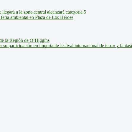
legará a la zona central alcanzará categoría 5
feria ambiental en Plaza de Los Héroes
de la Región de O’Higgins
u participación en importante festival internacional de terror y fantas