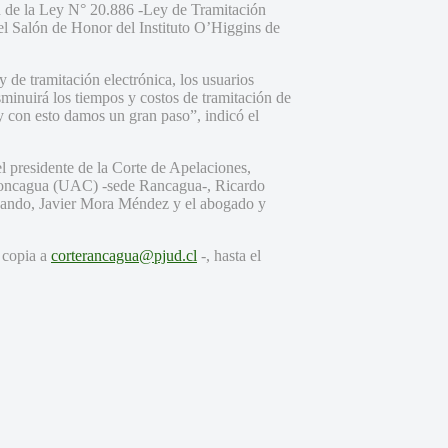
ión de la Ley N° 20.886 -Ley de Tramitación
el Salón de Honor del Instituto O’Higgins de
y de tramitación electrónica, los usuarios
sminuirá los tiempos y costos de tramitación de
 y con esto damos un gran paso”, indicó el
el presidente de la Corte de Apelaciones,
Aconcagua (UAC) -sede Rancagua-, Ricardo
rnando, Javier Mora Méndez y el abogado y
copia a
corterancagua@pjud.cl
-, hasta el