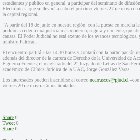
estudiantes y público en general, a participar del seminario de difus
Electrónica-, que se llevará a cabo el próximo viernes 27 de mayo en 
la capital regional.
“A partir del 18 de junio en nuestra región, con la puesta en marcha le
podrán acceder a una justicia más moderna, segura y eficiente, que di
causas. El Poder Judicial no está exento de los avances tecnológicos,
ministro Pairicán.
El encuentro partirá a las 14.30 horas y contará con la participación d
además del director de la carrera de Derecho de la Universidad de 
Figueroa Fuentes; el magistrado del 2° Juzgado de Letras de San Fe
académico de Clínica Jurídica de la UAC, Jorge González Varas.
Los interesados pueden inscribirse al correo
ncarrascos@pjud.cl
–con 
viernes 20 de mayo. Cupos limitados.
Share
0
Tweet
0
Share
0