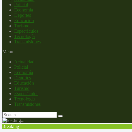
Policial
Economía
Deportes
Educación
Turismo
Espectáculos
Tecnología
Transmisiones
Menu
Actualidad
Policial
Economía
Deportes
Educación
Turismo
Espectáculos
Tecnología
Transmisiones
Breaking