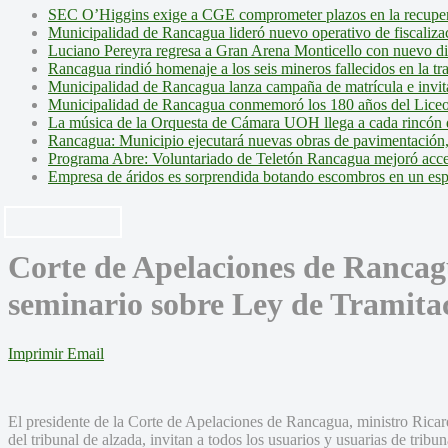
SEC O’Higgins exige a CGE comprometer plazos en la recupera
Municipalidad de Rancagua lideró nuevo operativo de fiscalizac
Luciano Pereyra regresa a Gran Arena Monticello con nuevo d
Rancagua rindió homenaje a los seis mineros fallecidos en la tr
Municipalidad de Rancagua lanza campaña de matrícula e invita 
Municipalidad de Rancagua conmemoró los 180 años del Liceo
La música de la Orquesta de Cámara UOH llega a cada rincón 
Rancagua: Municipio ejecutará nuevas obras de pavimentación,
Programa Abre: Voluntariado de Teletón Rancagua mejoró accesi
Empresa de áridos es sorprendida botando escombros en un es
Corte de Apelaciones de Rancag
seminario sobre Ley de Tramita
Imprimir
Email
El presidente de la Corte de Apelaciones de Rancagua, ministro Ricard
del tribunal de alzada, invitan a todos los usuarios y usuarias de tribu