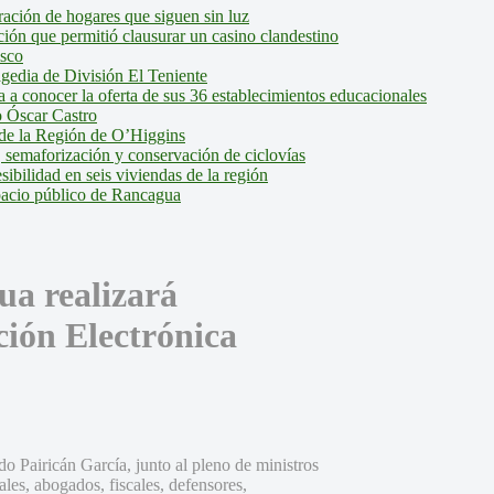
ción de hogares que siguen sin luz
ión que permitió clausurar un casino clandestino
isco
agedia de División El Teniente
a conocer la oferta de sus 36 establecimientos educacionales
 Óscar Castro
de la Región de O’Higgins
 semaforización y conservación de ciclovías
bilidad en seis viviendas de la región
pacio público de Rancagua
ua realizará
ción Electrónica
o Pairicán García, junto al pleno de ministros
nales, abogados, fiscales, defensores,