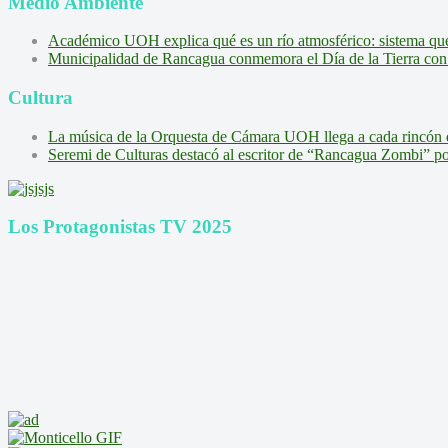
Medio Ambiente
Académico UOH explica qué es un río atmosférico: sistema que l
Municipalidad de Rancagua conmemora el Día de la Tierra con 
Cultura
La música de la Orquesta de Cámara UOH llega a cada rincón 
Seremi de Culturas destacó al escritor de “Rancagua Zombi” por s
Los Protagonistas TV 2025