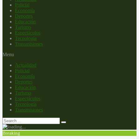
Policial
Economía
Deportes
Educación
Turismo
Espectáculos
Tecnología
Transmisiones
Menu
Actualidad
Policial
Economía
Deportes
Educación
Turismo
Espectáculos
Tecnología
Transmisiones
Breaking