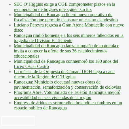
SEC O’Higgins exige a CGE comprometer plazos en la
recuperación de hogares que siguen sin luz
Municipalidad de Rancagua lideró nuevo operativo de
fiscalización que permitió clausurar un casino clandestino
Luciano Pereyra regresa a Gran Arena Monticello con nuevo
disco
Rancagua rindió homenaje a los seis mineros fallecidos en la
tragedia de División El Teniente
Municipalidad de Rancagua lanza campaña de matrícula e
invita a conocer la oferta de sus 36 establecimientos
educacionales
Municipalidad de Rancagua conmemoró los 180 años del
Liceo Óscar Castro
La música de la Orquesta de Cámara UOH llega a cada
rincón de la Región de O’Higgins
Rancagua: Municipio ejecutará nuevas obras de
pavimentación, semaforización y conservación de ciclovías
Programa Abre: Voluntariado de Teletón Rancagua mejoró
accesibilidad en seis viviendas de la región
Empresa de áridos es sorprendida botando escombros en un
espacio público de Rancagua