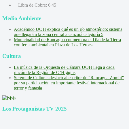
Libra de Cobre:
6,45
Medio Ambiente
Académico UOH explica qué es un río atmosférico: sistema
que llegará a la zona central alcanzará categoría 5
Municipalidad de Rancagua conmemora el Día de la Tierra
con feria ambiental en Plaza de Los Héroes
Cultura
La música de la Orquesta de Cámara UOH llega a cada
rincón de la Región de O’Higgins
Seremi de Culturas destacó al escritor de “Rancagua Zombi”
por su participación en importante festival internacional de
terror y fantasía
Los Protagonistas TV 2025