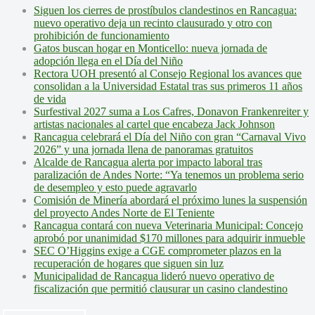
Siguen los cierres de prostíbulos clandestinos en Rancagua:
nuevo operativo deja un recinto clausurado y otro con
prohibición de funcionamiento
Gatos buscan hogar en Monticello: nueva jornada de
adopción llega en el Día del Niño
Rectora UOH presentó al Consejo Regional los avances que
consolidan a la Universidad Estatal tras sus primeros 11 años
de vida
Surfestival 2027 suma a Los Cafres, Donavon Frankenreiter y
artistas nacionales al cartel que encabeza Jack Johnson
Rancagua celebrará el Día del Niño con gran “Carnaval Vivo
2026” y una jornada llena de panoramas gratuitos
Alcalde de Rancagua alerta por impacto laboral tras
paralización de Andes Norte: “Ya tenemos un problema serio
de desempleo y esto puede agravarlo
Comisión de Minería abordará el próximo lunes la suspensión
del proyecto Andes Norte de El Teniente
Rancagua contará con nueva Veterinaria Municipal: Concejo
aprobó por unanimidad $170 millones para adquirir inmueble
SEC O’Higgins exige a CGE comprometer plazos en la
recuperación de hogares que siguen sin luz
Municipalidad de Rancagua lideró nuevo operativo de
fiscalización que permitió clausurar un casino clandestino