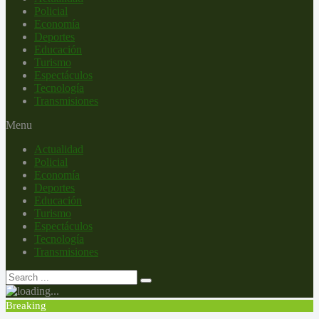
Policial
Economía
Deportes
Educación
Turismo
Espectáculos
Tecnología
Transmisiones
Menu
Actualidad
Policial
Economía
Deportes
Educación
Turismo
Espectáculos
Tecnología
Transmisiones
Breaking