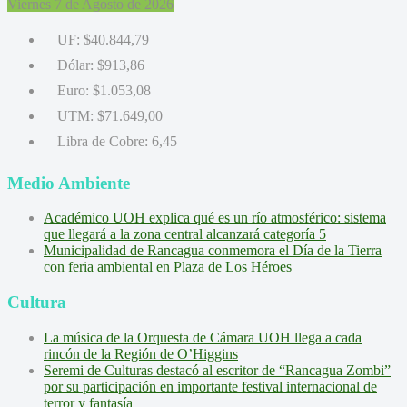
Viernes 7 de Agosto de 2026
UF:
$40.844,79
Dólar:
$913,86
Euro:
$1.053,08
UTM:
$71.649,00
Libra de Cobre:
6,45
Medio Ambiente
Académico UOH explica qué es un río atmosférico: sistema
que llegará a la zona central alcanzará categoría 5
Municipalidad de Rancagua conmemora el Día de la Tierra
con feria ambiental en Plaza de Los Héroes
Cultura
La música de la Orquesta de Cámara UOH llega a cada
rincón de la Región de O’Higgins
Seremi de Culturas destacó al escritor de “Rancagua Zombi”
por su participación en importante festival internacional de
terror y fantasía