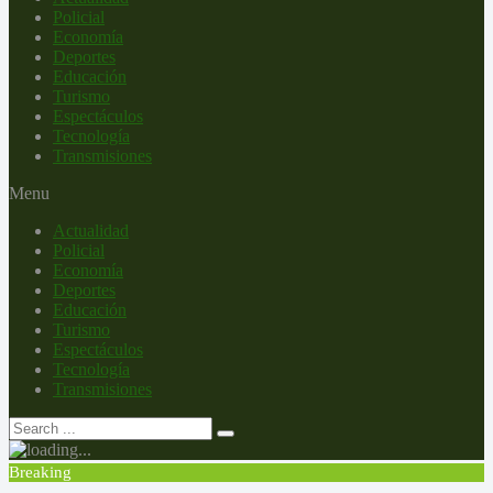
Policial
Economía
Deportes
Educación
Turismo
Espectáculos
Tecnología
Transmisiones
Menu
Actualidad
Policial
Economía
Deportes
Educación
Turismo
Espectáculos
Tecnología
Transmisiones
Breaking