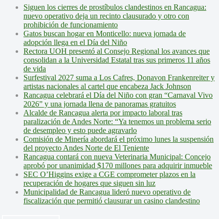
Siguen los cierres de prostíbulos clandestinos en Rancagua:
nuevo operativo deja un recinto clausurado y otro con
prohibición de funcionamiento
Gatos buscan hogar en Monticello: nueva jornada de
adopción llega en el Día del Niño
Rectora UOH presentó al Consejo Regional los avances que
consolidan a la Universidad Estatal tras sus primeros 11 años
de vida
Surfestival 2027 suma a Los Cafres, Donavon Frankenreiter y
artistas nacionales al cartel que encabeza Jack Johnson
Rancagua celebrará el Día del Niño con gran “Carnaval Vivo
2026” y una jornada llena de panoramas gratuitos
Alcalde de Rancagua alerta por impacto laboral tras
paralización de Andes Norte: “Ya tenemos un problema serio
de desempleo y esto puede agravarlo
Comisión de Minería abordará el próximo lunes la suspensión
del proyecto Andes Norte de El Teniente
Rancagua contará con nueva Veterinaria Municipal: Concejo
aprobó por unanimidad $170 millones para adquirir inmueble
SEC O’Higgins exige a CGE comprometer plazos en la
recuperación de hogares que siguen sin luz
Municipalidad de Rancagua lideró nuevo operativo de
fiscalización que permitió clausurar un casino clandestino