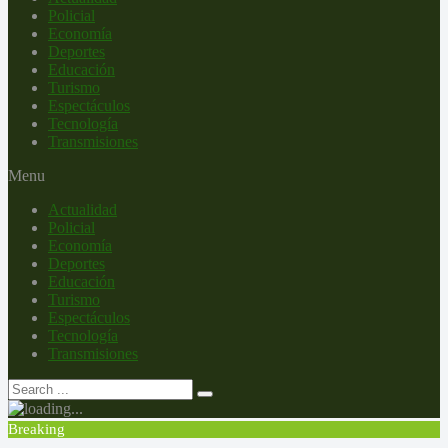
Policial
Economía
Deportes
Educación
Turismo
Espectáculos
Tecnología
Transmisiones
Menu
Actualidad
Policial
Economía
Deportes
Educación
Turismo
Espectáculos
Tecnología
Transmisiones
Breaking