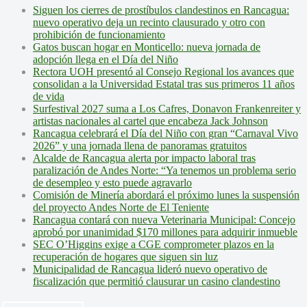
Siguen los cierres de prostíbulos clandestinos en Rancagua:
nuevo operativo deja un recinto clausurado y otro con
prohibición de funcionamiento
Gatos buscan hogar en Monticello: nueva jornada de
adopción llega en el Día del Niño
Rectora UOH presentó al Consejo Regional los avances que
consolidan a la Universidad Estatal tras sus primeros 11 años
de vida
Surfestival 2027 suma a Los Cafres, Donavon Frankenreiter y
artistas nacionales al cartel que encabeza Jack Johnson
Rancagua celebrará el Día del Niño con gran “Carnaval Vivo
2026” y una jornada llena de panoramas gratuitos
Alcalde de Rancagua alerta por impacto laboral tras
paralización de Andes Norte: “Ya tenemos un problema serio
de desempleo y esto puede agravarlo
Comisión de Minería abordará el próximo lunes la suspensión
del proyecto Andes Norte de El Teniente
Rancagua contará con nueva Veterinaria Municipal: Concejo
aprobó por unanimidad $170 millones para adquirir inmueble
SEC O’Higgins exige a CGE comprometer plazos en la
recuperación de hogares que siguen sin luz
Municipalidad de Rancagua lideró nuevo operativo de
fiscalización que permitió clausurar un casino clandestino