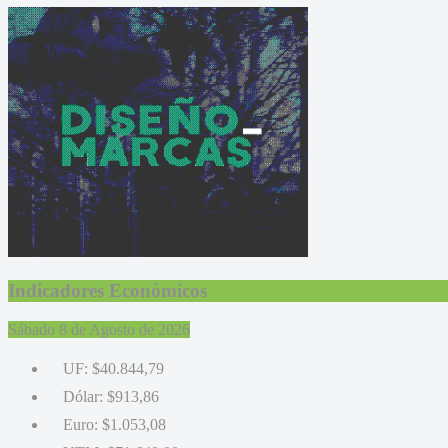
Indicadores Económicos
Sábado 8 de Agosto de 2026
UF:
$40.844,79
Dólar:
$913,86
Euro:
$1.053,08