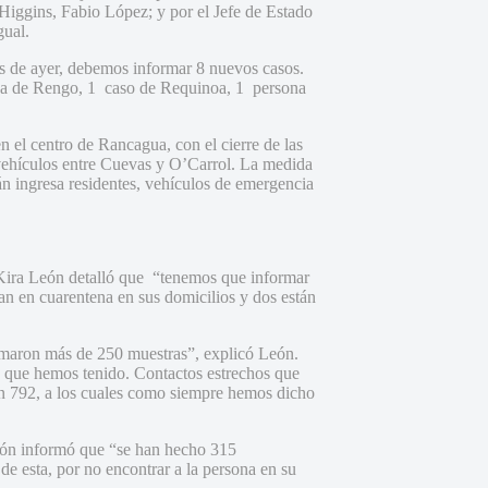
’Higgins, Fabio López; y por el Jefe de Estado
ual.
as de ayer, debemos informar 8 nuevos casos.
na de Rengo, 1 caso de Requinoa, 1 persona
 el centro de Rancagua, con el cierre de las
 vehículos entre Cuevas y O’Carrol. La medida
rán ingresa residentes, vehículos de emergencia
 Kira León detalló que “tenemos que informar
ran en cuarentena en sus domicilios y dos están
omaron más de 250 muestras”, explicó León.
s que hemos tenido. Contactos estrechos que
on 792, a los cuales como siempre hemos dicho
León informó que “se han hecho 315
de esta, por no encontrar a la persona en su