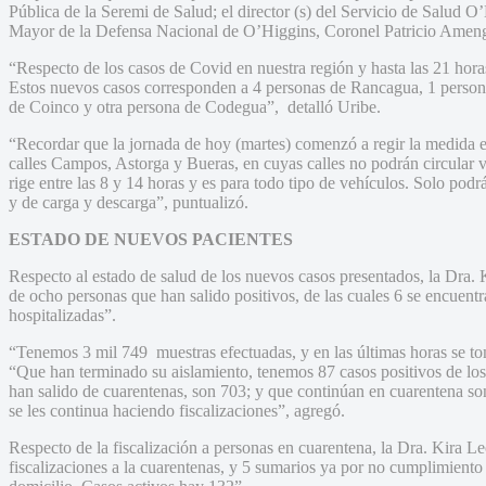
Pública de la Seremi de Salud; el director (s) del Servicio de Salud O
Mayor de la Defensa Nacional de O’Higgins, Coronel Patricio Ameng
“Respecto de los casos de Covid en nuestra región y hasta las 21 hor
Estos nuevos casos corresponden a 4 personas de Rancagua, 1 perso
de Coinco y otra persona de Codegua”, detalló Uribe.
“Recordar que la jornada de hoy (martes) comenzó a regir la medida en
calles Campos, Astorga y Bueras, en cuyas calles no podrán circular
rige entre las 8 y 14 horas y es para todo tipo de vehículos. Solo pod
y de carga y descarga”, puntualizó.
ESTADO DE NUEVOS PACIENTES
Respecto al estado de salud de los nuevos casos presentados, la Dra.
de ocho personas que han salido positivos, de las cuales 6 se encuent
hospitalizadas”.
“Tenemos 3 mil 749 muestras efectuadas, y en las últimas horas se t
“Que han terminado su aislamiento, tenemos 87 casos positivos de lo
han salido de cuarentenas, son 703; y que continúan en cuarentena s
se les continua haciendo fiscalizaciones”, agregó.
Respecto de la fiscalización a personas en cuarentena, la Dra. Kira 
fiscalizaciones a la cuarentenas, y 5 sumarios ya por no cumplimiento 