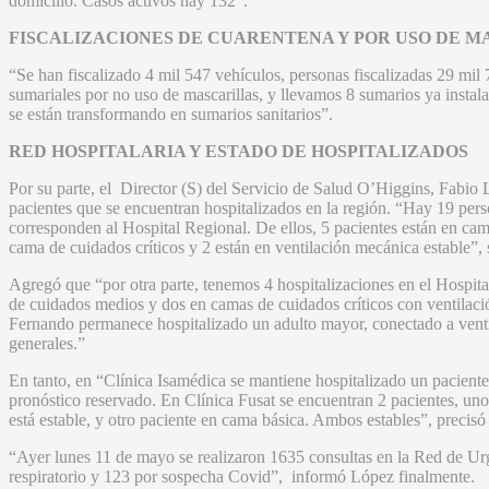
domicilio. Casos activos hay 132”.
FISCALIZACIONES DE CUARENTENA Y POR USO DE M
“Se han fiscalizado 4 mil 547 vehículos, personas fiscalizadas 29 mil
sumariales por no uso de mascarillas, y llevamos 8 sumarios ya insta
se están transformando en sumarios sanitarios”.
RED HOSPITALARIA Y ESTADO DE HOSPITALIZADOS
Por su parte, el Director (S) del Servicio de Salud O’Higgins, Fabio 
pacientes que se encuentran hospitalizados en la región. “Hay 19 perso
corresponden al Hospital Regional. De ellos, 5 pacientes están en ca
cama de cuidados críticos y 2 están en ventilación mecánica estable”, 
Agregó que “por otra parte, tenemos 4 hospitalizaciones en el Hospit
de cuidados medios y dos en camas de cuidados críticos con ventilaci
Fernando permanece hospitalizado un adulto mayor, conectado a vent
generales.”
En tanto, en “Clínica Isamédica se mantiene hospitalizado un pacient
pronóstico reservado. En Clínica Fusat se encuentran 2 pacientes, uno
está estable, y otro paciente en cama básica. Ambos estables”, precisó
“Ayer lunes 11 de mayo se realizaron 1635 consultas en la Red de Urg
respiratorio y 123 por sospecha Covid”, informó López finalmente.