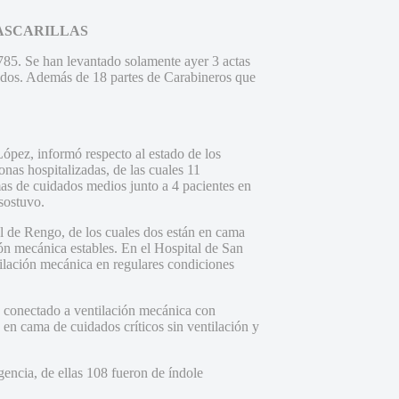
ASCARILLAS
 785. Se han levantado solamente ayer 3 actas
lados. Además de 18 partes de Carabineros que
López, informó respecto al estado de los
nas hospitalizadas, de las cuales 11
mas de cuidados medios junto a 4 pacientes en
sostuvo.
al de Rengo, de los cuales dos están en cama
ón mecánica estables. En el Hospital de San
ilación mecánica en regulares condiciones
e conectado a ventilación mecánica con
 en cama de cuidados críticos sin ventilación y
encia, de ellas 108 fueron de índole