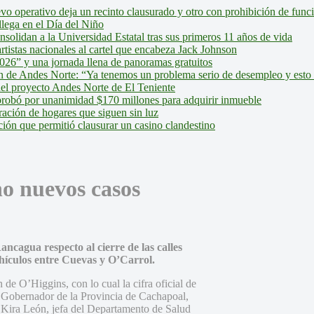
evo operativo deja un recinto clausurado y otro con prohibición de fun
lega en el Día del Niño
olidan a la Universidad Estatal tras sus primeros 11 años de vida
tistas nacionales al cartel que encabeza Jack Johnson
026” y una jornada llena de panoramas gratuitos
ión de Andes Norte: “Ya tenemos un problema serio de desempleo y esto
del proyecto Andes Norte de El Teniente
robó por unanimidad $170 millones para adquirir inmueble
ción de hogares que siguen sin luz
ión que permitió clausurar un casino clandestino
o nuevos casos
ncagua respecto al cierre de las calles
hículos entre Cuevas y O’Carrol.
de O’Higgins, con lo cual la cifra oficial de
l Gobernador de la Provincia de Cachapoal,
 Kira León, jefa del Departamento de Salud