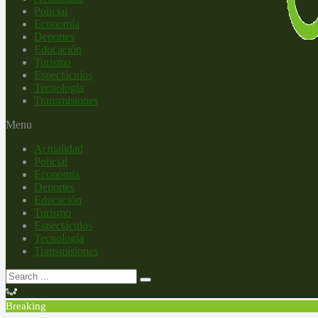
Policial
Economía
Deportes
Educación
Turismo
Espectáculos
Tecnología
Transmisiones
Menu
Actualidad
Policial
Economía
Deportes
Educación
Turismo
Espectáculos
Tecnología
Transmisiones
Breaking