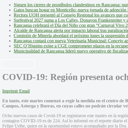
Siguen los cierres de prostíbulos clandestinos en Rancagua: nu
Gatos buscan hogar en Monticello: nueva jornada de adopción l
Rectora UOH presentó al Consejo Regional los avances que cons
Surfestival 2027 suma a Los Cafres, Donavon Frankenreiter y ar
Rancagua celebrará el Día del Niño con gran “Carnaval Vivo 2
Alcalde de Rancagua alerta por impacto laboral tras paralizac
Comisión de Minería abordará el próximo lunes la suspensión 
Rancagua contará con nueva Veterinaria Municipal: Concejo ap
SEC O’Higgins exige a CGE comprometer plazos en la recupera
Municipalidad de Rancagua lideró nuevo operativo de fiscalizac
COVID-19: Región presenta och
Imprimir
Email
En tanto, este martes comenzó a regir la medida en el centro de Ra
Campos, Astorga y Bueras, en cuyas calles no podrán circular ve
Ocho nuevos casos de Covid-19 se registraron este martes en la región 
contagios COVID-19 es de 224. Así lo informó en el reporte diario e
Felipe Uribe, quien en la oportunidad estuvo acompañado por la Dra.