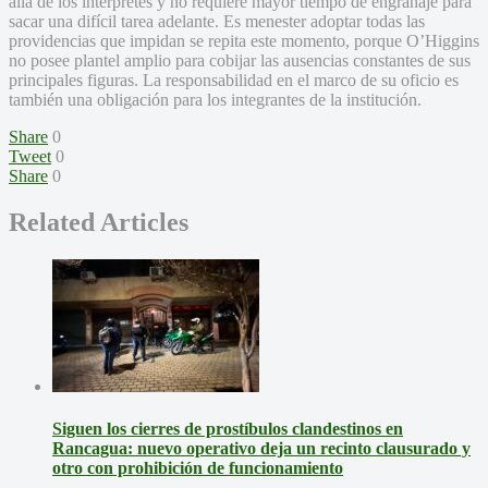
allá de los intérpretes y no requiere mayor tiempo de engranaje para
sacar una difícil tarea adelante. Es menester adoptar todas las
providencias que impidan se repita este momento, porque O’Higgins
no posee plantel amplio para cobijar las ausencias constantes de sus
principales figuras. La responsabilidad en el marco de su oficio es
también una obligación para los integrantes de la institución.
Share
0
Tweet
0
Share
0
Related Articles
Siguen los cierres de prostíbulos clandestinos en
Rancagua: nuevo operativo deja un recinto clausurado y
otro con prohibición de funcionamiento