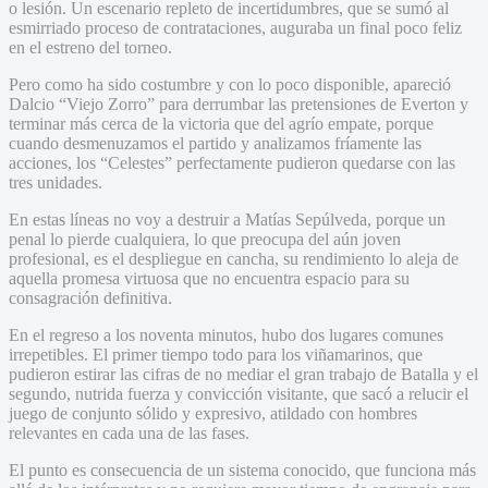
o lesión. Un escenario repleto de incertidumbres, que se sumó al
esmirriado proceso de contrataciones, auguraba un final poco feliz
en el estreno del torneo.
Pero como ha sido costumbre y con lo poco disponible, apareció
Dalcio “Viejo Zorro” para derrumbar las pretensiones de Everton y
terminar más cerca de la victoria que del agrío empate, porque
cuando desmenuzamos el partido y analizamos fríamente las
acciones, los “Celestes” perfectamente pudieron quedarse con las
tres unidades.
En estas líneas no voy a destruir a Matías Sepúlveda, porque un
penal lo pierde cualquiera, lo que preocupa del aún joven
profesional, es el despliegue en cancha, su rendimiento lo aleja de
aquella promesa virtuosa que no encuentra espacio para su
consagración definitiva.
En el regreso a los noventa minutos, hubo dos lugares comunes
irrepetibles. El primer tiempo todo para los viñamarinos, que
pudieron estirar las cifras de no mediar el gran trabajo de Batalla y el
segundo, nutrida fuerza y convicción visitante, que sacó a relucir el
juego de conjunto sólido y expresivo, atildado con hombres
relevantes en cada una de las fases.
El punto es consecuencia de un sistema conocido, que funciona más