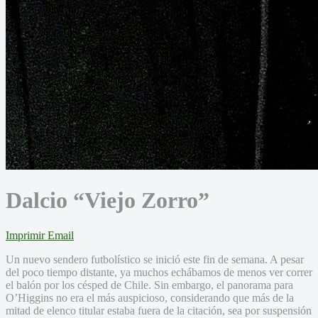
Dalcio “Viejo Zorro”
Imprimir
Email
Un nuevo sendero futbolístico se inició este fin de semana. A pesar
del poco tiempo distante, ya muchos echábamos de menos ver correr
el balón por los césped de Chile. Sin embargo, el panorama para
O’Higgins no era el más auspicioso, considerando que más de la
mitad de elenco titular estaba fuera de la citación, sea por suspensión