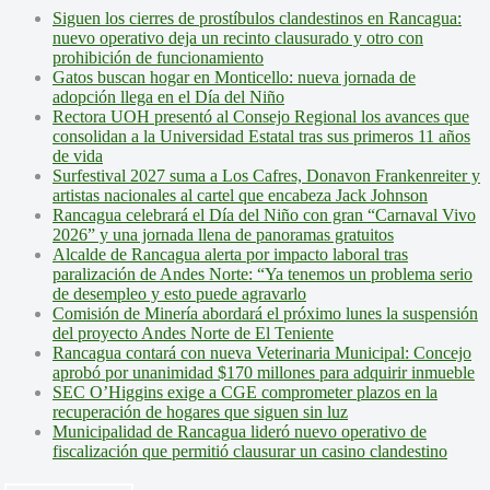
Siguen los cierres de prostíbulos clandestinos en Rancagua:
nuevo operativo deja un recinto clausurado y otro con
prohibición de funcionamiento
Gatos buscan hogar en Monticello: nueva jornada de
adopción llega en el Día del Niño
Rectora UOH presentó al Consejo Regional los avances que
consolidan a la Universidad Estatal tras sus primeros 11 años
de vida
Surfestival 2027 suma a Los Cafres, Donavon Frankenreiter y
artistas nacionales al cartel que encabeza Jack Johnson
Rancagua celebrará el Día del Niño con gran “Carnaval Vivo
2026” y una jornada llena de panoramas gratuitos
Alcalde de Rancagua alerta por impacto laboral tras
paralización de Andes Norte: “Ya tenemos un problema serio
de desempleo y esto puede agravarlo
Comisión de Minería abordará el próximo lunes la suspensión
del proyecto Andes Norte de El Teniente
Rancagua contará con nueva Veterinaria Municipal: Concejo
aprobó por unanimidad $170 millones para adquirir inmueble
SEC O’Higgins exige a CGE comprometer plazos en la
recuperación de hogares que siguen sin luz
Municipalidad de Rancagua lideró nuevo operativo de
fiscalización que permitió clausurar un casino clandestino