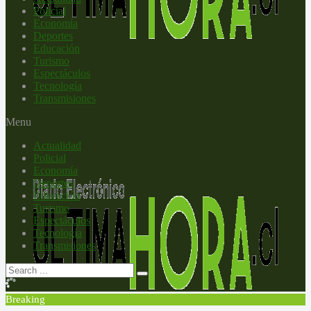
Policial
Economía
Deportes
Educación
Turismo
Espectáculos
Tecnología
Transmisiones
Menu
Actualidad
Policial
Economía
Deportes
Educación
Turismo
Espectáculos
Tecnología
Transmisiones
Breaking