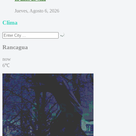
Jueves, Agosto 6, 2026
Clima
Rancagua
now
6℃