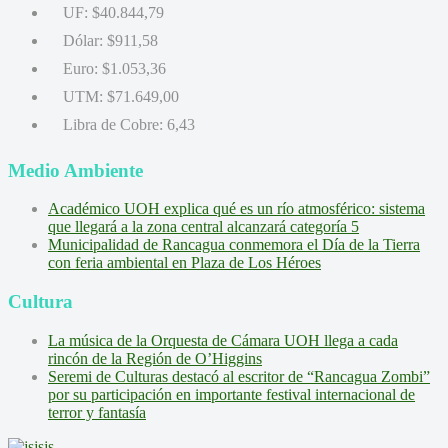
UF:
$40.844,79
Dólar:
$911,58
Euro:
$1.053,36
UTM:
$71.649,00
Libra de Cobre:
6,43
Medio Ambiente
Académico UOH explica qué es un río atmosférico: sistema
que llegará a la zona central alcanzará categoría 5
Municipalidad de Rancagua conmemora el Día de la Tierra
con feria ambiental en Plaza de Los Héroes
Cultura
La música de la Orquesta de Cámara UOH llega a cada
rincón de la Región de O’Higgins
Seremi de Culturas destacó al escritor de “Rancagua Zombi”
por su participación en importante festival internacional de
terror y fantasía