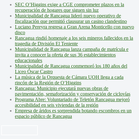
SEC O’Higgins exige a CGE comprometer plazos en la
recuperación de hogares que siguen sin luz
Municipalidad de Rancagua lideró nuevo operativo de
fiscalización que permitió clausurar un casino clandestino
Luciano Pereyra regresa a Gran Arena Monticello con nuevo
disco
Rancagua rindió homenaje a los seis mineros fallecidos en la
tragedia de División El Teniente
Municipalidad de Rancagua lanza campaña de matrícula e
invita a conocer la oferta de sus 36 establecimientos
educacionales
Municipalidad de Rancagua conmemoró los 180 años del
Liceo Óscar Castro
La música de la Orquesta de Cámara UOH llega a cada
rincón de la Región de O’Higgins
Rancagua: Municipio ejecutará nuevas obras de
pavimentación, semaforización y conservación de ciclovías
Programa Abre: Voluntariado de Teletón Rancagua mejoró
accesibilidad en seis viviendas de la región
Empresa de áridos es sorprendida botando escombros en un
espacio público de Rancagua