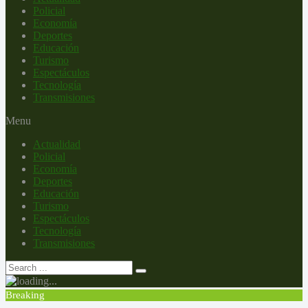
Policial
Economía
Deportes
Educación
Turismo
Espectáculos
Tecnología
Transmisiones
Menu
Actualidad
Policial
Economía
Deportes
Educación
Turismo
Espectáculos
Tecnología
Transmisiones
Breaking