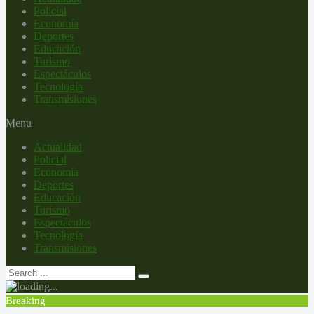
Policial
Economía
Deportes
Educación
Turismo
Espectáculos
Tecnología
Transmisiones
Menu
Actualidad
Policial
Economía
Deportes
Educación
Turismo
Espectáculos
Tecnología
Transmisiones
Breaking