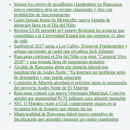
Siguen los cierres de prostíbulos clandestinos en Rancagua:
nuevo operativo deja un recinto clausurado y otro con
prohibición de funcionamiento
Gatos buscan hogar en Monticello: nueva jornada de
adopción llega en el Día del Niño
Rectora UOH presentó al Consejo Regional los avances que
consolidan a la Universidad Estatal tras sus primeros 11 años
de vida
Surfestival 2027 suma a Los Cafres, Donavon Frankenreiter y
artistas nacionales al cartel que encabeza Jack Johnson
Rancagua celebrará el Día del Niño con gran “Carnaval Vivo
2026” y una jornada llena de panoramas gratuitos
Alcalde de Rancagua alerta por impacto laboral tras
paralización de Andes Norte: “Ya tenemos un problema serio
de desempleo y esto puede agravarlo
Comisión de Minería abordará el próximo lunes la suspensión
del proyecto Andes Norte de El Teniente
Rancagua contará con nueva Veterinaria Municipal: Concejo
aprobó por unanimidad $170 millones para adquirir inmueble
SEC O’Higgins exige a CGE comprometer plazos en la
recuperación de hogares que siguen sin luz
Municipalidad de Rancagua lideró nuevo operativo de
fiscalización que permitió clausurar un casino clandestino