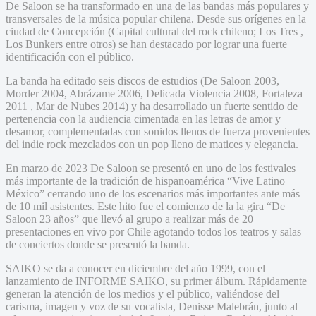
De Saloon se ha transformado en una de las bandas más populares y
transversales de la música popular chilena. Desde sus orígenes en la
ciudad de Concepción (Capital cultural del rock chileno; Los Tres ,
Los Bunkers entre otros) se han destacado por lograr una fuerte
identificación con el público.
La banda ha editado seis discos de estudios (De Saloon 2003,
Morder 2004, Abrázame 2006, Delicada Violencia 2008, Fortaleza
2011 , Mar de Nubes 2014) y ha desarrollado un fuerte sentido de
pertenencia con la audiencia cimentada en las letras de amor y
desamor, complementadas con sonidos llenos de fuerza provenientes
del indie rock mezclados con un pop lleno de matices y elegancia.
En marzo de 2023 De Saloon se presentó en uno de los festivales
más importante de la tradición de hispanoamérica “Vive Latino
México” cerrando uno de los escenarios más importantes ante más
de 10 mil asistentes. Este hito fue el comienzo de la la gira “De
Saloon 23 años” que llevó al grupo a realizar más de 20
presentaciones en vivo por Chile agotando todos los teatros y salas
de conciertos donde se presentó la banda.
SAIKO se da a conocer en diciembre del año 1999, con el
lanzamiento de INFORME SAIKO, su primer álbum. Rápidamente
generan la atención de los medios y el público, valiéndose del
carisma, imagen y voz de su vocalista, Denisse Malebrán, junto al