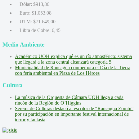
Dólar:
$913,86
Euro:
$1.053,08
UTM:
$71.649,00
Libra de Cobre:
6,45
Medio Ambiente
Académico UOH explica qué es un río atmosférico: sistema
que llegará a la zona central alcanzará categoría 5
Municipalidad de Rancagua conmemora el Día de la Tierra
con feria ambiental en Plaza de Los Héroes
Cultura
La música de la Orquesta de Cámara UOH llega a cada
rincón de la Región de O’Higgins
Seremi de Culturas destacó al escritor de “Rancagua Zombi”
por su participación en importante festival internacional de
terror y fantasía