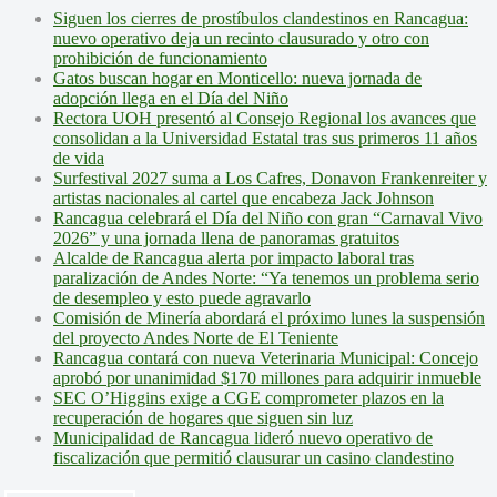
Siguen los cierres de prostíbulos clandestinos en Rancagua:
nuevo operativo deja un recinto clausurado y otro con
prohibición de funcionamiento
Gatos buscan hogar en Monticello: nueva jornada de
adopción llega en el Día del Niño
Rectora UOH presentó al Consejo Regional los avances que
consolidan a la Universidad Estatal tras sus primeros 11 años
de vida
Surfestival 2027 suma a Los Cafres, Donavon Frankenreiter y
artistas nacionales al cartel que encabeza Jack Johnson
Rancagua celebrará el Día del Niño con gran “Carnaval Vivo
2026” y una jornada llena de panoramas gratuitos
Alcalde de Rancagua alerta por impacto laboral tras
paralización de Andes Norte: “Ya tenemos un problema serio
de desempleo y esto puede agravarlo
Comisión de Minería abordará el próximo lunes la suspensión
del proyecto Andes Norte de El Teniente
Rancagua contará con nueva Veterinaria Municipal: Concejo
aprobó por unanimidad $170 millones para adquirir inmueble
SEC O’Higgins exige a CGE comprometer plazos en la
recuperación de hogares que siguen sin luz
Municipalidad de Rancagua lideró nuevo operativo de
fiscalización que permitió clausurar un casino clandestino