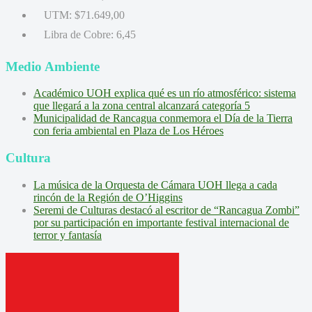
UTM:
$71.649,00
Libra de Cobre:
6,45
Medio Ambiente
Académico UOH explica qué es un río atmosférico: sistema
que llegará a la zona central alcanzará categoría 5
Municipalidad de Rancagua conmemora el Día de la Tierra
con feria ambiental en Plaza de Los Héroes
Cultura
La música de la Orquesta de Cámara UOH llega a cada
rincón de la Región de O’Higgins
Seremi de Culturas destacó al escritor de “Rancagua Zombi”
por su participación en importante festival internacional de
terror y fantasía