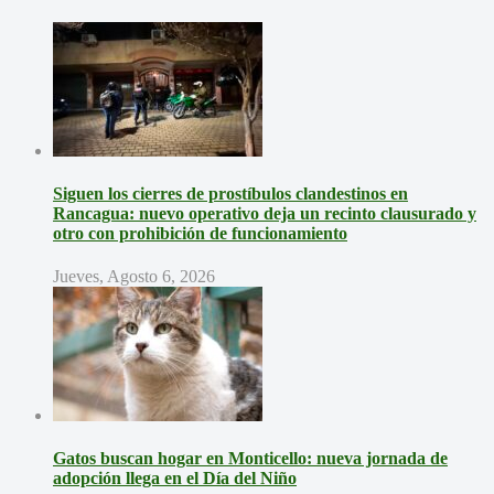
Siguen los cierres de prostíbulos clandestinos en
Rancagua: nuevo operativo deja un recinto clausurado y
otro con prohibición de funcionamiento
Jueves, Agosto 6, 2026
Gatos buscan hogar en Monticello: nueva jornada de
adopción llega en el Día del Niño