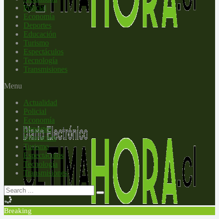
Policial
Economía
Deportes
Educación
Turismo
Espectáculos
Tecnología
Transmisiones
Menu
Actualidad
Policial
Economía
Deportes
Educación
Turismo
Espectáculos
Tecnología
Transmisiones
Breaking