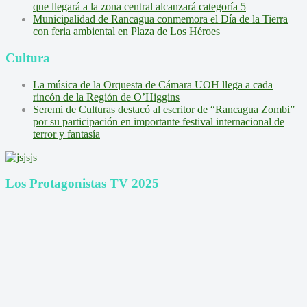
que llegará a la zona central alcanzará categoría 5
Municipalidad de Rancagua conmemora el Día de la Tierra
con feria ambiental en Plaza de Los Héroes
Cultura
La música de la Orquesta de Cámara UOH llega a cada
rincón de la Región de O’Higgins
Seremi de Culturas destacó al escritor de “Rancagua Zombi”
por su participación en importante festival internacional de
terror y fantasía
Los Protagonistas TV 2025