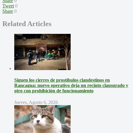
Share
0
Tweet
0
Share
0
Related Articles
Siguen los cierres de prostíbulos clandestinos en
Rancagua: nuevo operativo deja un recinto clausurado y
otro con prohibición de funcionamiento
Jueves, Agosto 6, 2026