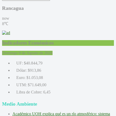
Rancagua
now
8℃
Indicadores Económicos
Domingo 9 de Agosto de 2026
UF:
$40.844,79
Dólar:
$913,86
Euro:
$1.053,08
UTM:
$71.649,00
Libra de Cobre:
6,45
Medio Ambiente
Académico UOH explica qué es un río atmosférico: sistema