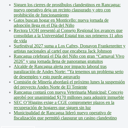
Siguen los cierres de prostíbulos clandestinos en Rancagua:
nuevo operativo deja un recinto clausurado y otro con
prohibición de funcionamiento
Gatos buscan hogar en Monticello: nueva jornada de
adopción llega en el Día del Niño
Rectora UOH presentó al Consejo Regional los avances que
consolidan a la Universidad Estatal tras sus primeros 11 años
de vida
Surfestival 2027 suma a Los Cafres, Donavon Frankenreiter y
artistas nacionales al cartel que encabeza Jack Johnson
Rancagua celebrará el Día del Niño con gran “Carnaval Vivo
2026” y una jornada llena de panoramas gratuitos
Alcalde de Rancagua alerta por impacto laboral tras
paralización de Andes Norte: “Ya tenemos un problema serio
de desempleo y esto puede agravarlo
Comisión de Minería abordará el próximo lunes la suspensión
del proyecto Andes Norte de El Teniente
Rancagua contará con nueva Veterinaria Municipal: Concejo
aprobó por unanimidad $170 millones para adquirir inmueble
SEC O’Higgins exige a CGE comprometer plazos en la
recuperación de hogares que siguen sin luz
Municipalidad de Rancagua lideró nuevo operativo de
fiscalización que permitió clausurar un casino clandestino