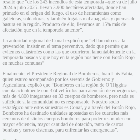
resaltó que “de los 243 incendios de esta temporada –que va de julio
2024 a julio 2025- llevan 3.900 hectáreas afectadas, donde han
primado en el origen del fuego, el uso de herramientas como
galleteras, soldadoras, y también fogatas mal apagadas y quemas de
basura en la región. Producto de ello, llevamos un 15% más de
afectación que en la temporada anterior”.
La autoridad regional de Conaf explicó que “el llamado es a la
prevención, insistir en el tema preventivo, dado que permite que
evitemos catástrofes como las que ocurrieron lamentablemente en la
temporada pasada y que hoy en la región nos tiene con Botón Rojo
en muchas comunas”.
Finalmente, el Presidente Regional de Bomberos, Juan Luis Fabia,
quien estuvo acompañado por los seremis de Gobierno y
Agricultura, explicó que “Bomberos en la región de O’Higgins
cuenta actualmente con 374 vehículos para atención de emergencias,
más de 4.800 integrantes en 33 cuerpos de bomberos, pero nada es
suficiente si la comunidad no es responsable. Nuestro socio
estratégico ante estos siniestros es Conaf, y a través del Botón Rojo,
Bomberos ha destinado unidades apostadas en los cuarteles más
cercanos de distintos cuerpos bomberos para poder responder con
mayor eficiencia, mayor cantidad de dotación, tanto de carros
bombas y carros cisternas, para enfrentar las emergencias”.