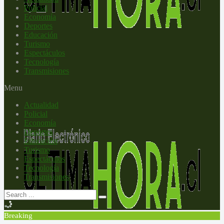
Policial
Economía
Deportes
Educación
Turismo
Espectáculos
Tecnología
Transmisiones
Menu
Actualidad
Policial
Economía
Deportes
Educación
Turismo
Espectáculos
Tecnología
Transmisiones
Breaking