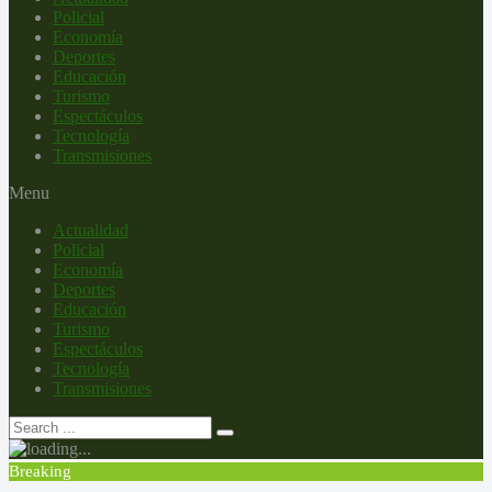
Policial
Economía
Deportes
Educación
Turismo
Espectáculos
Tecnología
Transmisiones
Menu
Actualidad
Policial
Economía
Deportes
Educación
Turismo
Espectáculos
Tecnología
Transmisiones
Breaking