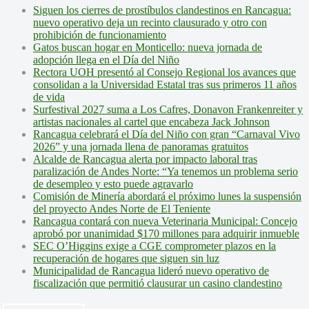
Siguen los cierres de prostíbulos clandestinos en Rancagua:
nuevo operativo deja un recinto clausurado y otro con
prohibición de funcionamiento
Gatos buscan hogar en Monticello: nueva jornada de
adopción llega en el Día del Niño
Rectora UOH presentó al Consejo Regional los avances que
consolidan a la Universidad Estatal tras sus primeros 11 años
de vida
Surfestival 2027 suma a Los Cafres, Donavon Frankenreiter y
artistas nacionales al cartel que encabeza Jack Johnson
Rancagua celebrará el Día del Niño con gran “Carnaval Vivo
2026” y una jornada llena de panoramas gratuitos
Alcalde de Rancagua alerta por impacto laboral tras
paralización de Andes Norte: “Ya tenemos un problema serio
de desempleo y esto puede agravarlo
Comisión de Minería abordará el próximo lunes la suspensión
del proyecto Andes Norte de El Teniente
Rancagua contará con nueva Veterinaria Municipal: Concejo
aprobó por unanimidad $170 millones para adquirir inmueble
SEC O’Higgins exige a CGE comprometer plazos en la
recuperación de hogares que siguen sin luz
Municipalidad de Rancagua lideró nuevo operativo de
fiscalización que permitió clausurar un casino clandestino