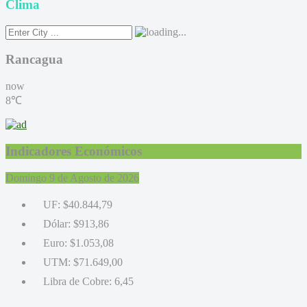
Clima
Rancagua
now
8℃
Indicadores Económicos
Domingo 9 de Agosto de 2026
UF:
$40.844,79
Dólar:
$913,86
Euro:
$1.053,08
UTM:
$71.649,00
Libra de Cobre:
6,45